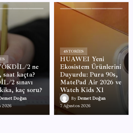
4
STORIES
HUAWEI Yeni
ES
YÖKDİL/2 ne
Ekosistem Ürünlerini
 saat kaçta?
Duyurdu: Pura 90s,
L/2 sınavı
MatePad Air 2026 ve
kika, kaç soru?
Watch Kids X1
Demet Doğan
By
Demet Doğan
s 2026
7 Ağustos 2026