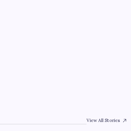
EĞITIM
ABD, İran bağlantılı k
yaptırım uyguladı
By
Demet Doğan
8 Ağustos 2026
View All Stories