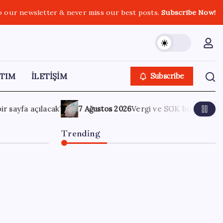
o our newsletter & never miss our best posts.
Subscribe Now!
TIM
İLETİŞİM
Subscribe
26
Vergi ve SGK borçlarında yapılandırma fırsatı: Son başvuru t
Trending
Resmi Gazete’de bugün
(08.08.2026)
8 Ağustos 2026
0