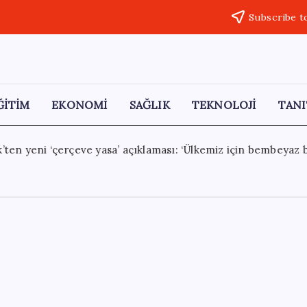
Subscribe t
ĞİTİM
EKONOMİ
SAĞLIK
TEKNOLOJİ
TANI
: ‘Ülkemiz için bembeyaz bir sayfa açılacak’
7 Ağustos 20