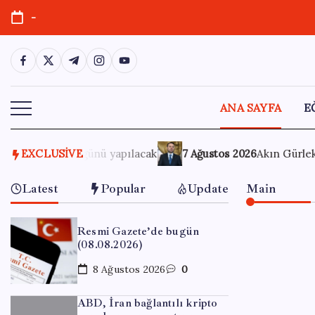
Skip
-
to
content
https://www.facebook.com/
https://twitter.com/
https://t.me/
https://www.instagram.com/
https://youtube.com/
ANA SAYFA
E
7 Ağustos 2026
EXCLUSIVE
Akın Gürlek’ten yeni ‘çerçeve yasa’ açıklaması
Latest
Popular
Update
Main
Resmi Gazete’de bugün
(08.08.2026)
8 Ağustos 2026
0
ABD, İran bağlantılı kripto