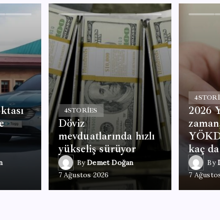
4
STORI
ktası
2026 
4
STORIES
e
Döviz
zaman,
mevduatlarında hızlı
YÖKDİ
yükseliş sürüyor
kaç da
n
By
Demet Doğan
By
7 Ağustos 2026
7 Ağusto