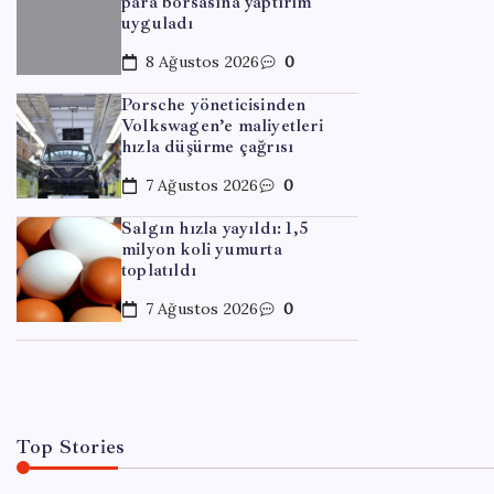
para borsasına yaptırım
uyguladı
8 Ağustos 2026
0
Porsche yöneticisinden
Volkswagen’e maliyetleri
hızla düşürme çağrısı
7 Ağustos 2026
0
Salgın hızla yayıldı: 1,5
milyon koli yumurta
EĞITIM
toplatıldı
Resmi
7 Ağustos 2026
0
By
Dem
Top Stories