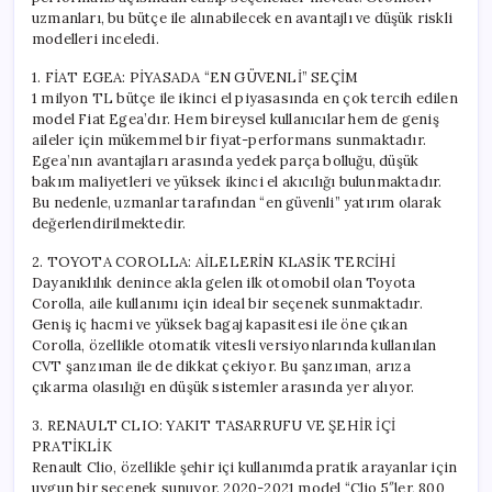
uzmanları, bu bütçe ile alınabilecek en avantajlı ve düşük riskli
modelleri inceledi.
1. FİAT EGEA: PİYASADA “EN GÜVENLİ” SEÇİM
1 milyon TL bütçe ile ikinci el piyasasında en çok tercih edilen
model Fiat Egea’dır. Hem bireysel kullanıcılar hem de geniş
aileler için mükemmel bir fiyat-performans sunmaktadır.
Egea’nın avantajları arasında yedek parça bolluğu, düşük
bakım maliyetleri ve yüksek ikinci el akıcılığı bulunmaktadır.
Bu nedenle, uzmanlar tarafından “en güvenli” yatırım olarak
değerlendirilmektedir.
2. TOYOTA COROLLA: AİLELERİN KLASİK TERCİHİ
Dayanıklılık denince akla gelen ilk otomobil olan Toyota
Corolla, aile kullanımı için ideal bir seçenek sunmaktadır.
Geniş iç hacmi ve yüksek bagaj kapasitesi ile öne çıkan
Corolla, özellikle otomatik vitesli versiyonlarında kullanılan
CVT şanzıman ile de dikkat çekiyor. Bu şanzıman, arıza
çıkarma olasılığı en düşük sistemler arasında yer alıyor.
3. RENAULT CLIO: YAKIT TASARRUFU VE ŞEHİR İÇİ
PRATİKLİK
Renault Clio, özellikle şehir içi kullanımda pratik arayanlar için
uygun bir seçenek sunuyor. 2020-2021 model “Clio 5″ler, 800