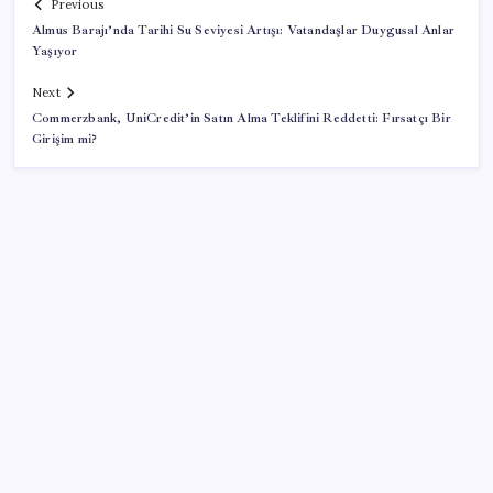
Previous
Almus Barajı’nda Tarihi Su Seviyesi Artışı: Vatandaşlar Duygusal Anlar
Yaşıyor
Next
Commerzbank, UniCredit’in Satın Alma Teklifini Reddetti: Fırsatçı Bir
Girişim mi?
SON YAZILAR
Resmi Gazete’de bugün (08.08.2026)
ABD, İran bağlantılı kripto para borsasına yaptırım
uyguladı