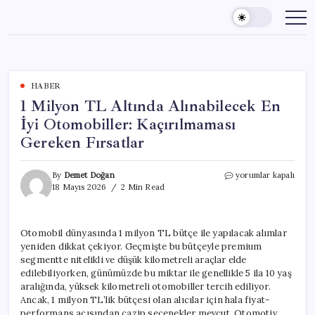
Skip
to
content
HABER
1 Milyon TL Altında Alınabilecek En
İyi Otomobiller: Kaçırılmaması
Gereken Fırsatlar
1
By
Demet Doğan
yorumlar kapalı
Milyon
18 Mayıs 2026
2 Min Read
TL
Altında
Alınabilecek
Otomobil dünyasında 1 milyon TL bütçe ile yapılacak alımlar
En
yeniden dikkat çekiyor. Geçmişte bu bütçeyle premium
İyi
Otomobiller:
segmentte nitelikli ve düşük kilometreli araçlar elde
Kaçırılmaması
edilebiliyorken, günümüzde bu miktar ile genellikle 5 ila 10 yaş
Gereken
aralığında, yüksek kilometreli otomobiller tercih ediliyor.
Fırsatlar
Ancak, 1 milyon TL’lik bütçesi olan alıcılar için hala fiyat-
için
performans açısından cazip seçenekler mevcut. Otomotiv