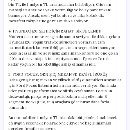
bin TL ile 1 milyon TL arasında alıcı bulabiliyor. Clio’nun
avantajları arasında yakıt verimliliği ve kolay park imkanı
bulunuyor. Ancak, uzun yol konforu ve arka koltuk diz
mesafesi rakiplerine göre sınırlı kalabiliyor.
4. HYUNDAİ i20: ŞEHİR İÇİN RAHAT BİR SEÇENEK
Modern tasarımı ve zengin donanım seviyesi ile dikkat çeken
Hyundai i20, yoğun trafikte sürücüleri yormayan tam
otomatik (tork konvertörlü) şanzıman seçenekleri sunuyor.
Keskin tasarımı ve sorunsuz şanzıman konforu ile öne çıkan
i20’nin dezavantajı, ikinci el piyasasında Egea ve Corolla
kadar yoğun bir hareketliliğe sahip olmamasıdır.
5. FORD FOCUS: GENİŞ İÇ MEKAN VE KEYİFLİ SÜRÜŞ
Daha geniş bir iç mekan ve yüksek sürüş dinamikleri arayanlar
için Ford Focus listenin üst sıralarında yer alıyor. Sınıfında
lider yol tutuş performansı ve sürüş keyfi sunan Focus’un
dezavantajı, parça ve periyodik bakım maliyetlerinin B
segmentindeki (Clio, i20) araçlara göre biraz daha fazla
olmasıdır.
Bu otomobiller, 1 milyon TL altındaki bütçelerle alınabilecek
en uygun seçenekler olarak öne çıkıyor ve kaçırılmaması
gereken fırsatlar sunuyor.