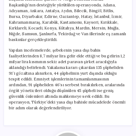
Şüpheli
Başkanlığı’nın desteğiyle yürütülen operasyonda, Adana,
Adliyede
Adıyaman, Ankara, Antalya, Aydın, Bilecik, Bingöl, Bitlis,
için
Bursa, Diyarbakır, Edirne, Gaziantep, Hatay, İstanbul, İzmir,
Kahramanmaraş, Karabük, Kastamonu, Kayseri, Kırıkkale,
Kırklareli, Kocaeli, Konya, Kütahya, Mardin, Mersin, Muğla,
Niğde, Samsun, Şanlıurfa, Tekirdağ ve Van illerinde eş zamanlı
baskınlar gerçekleştirildi.
Yapılan incelemelerde, şebekenin yasa dışı bahis
faaliyetlerinden 8,7 milyar lira gelir elde ettiği ve bu gelirin 1,2
milyar lira kısmının sekiz adet paravan şirket aracılığıyla
aklandığı belirlendi. Yakalama kararı çıkarılan 135 şüpheliden
91’i gözaltına alınırken, 44 şüphelinin yurt dışında olduğu
tespit edildi. Emniyet işlemlerinin tamamlanmasının
ardından, 91 şüpheliden 46’sı serbest bırakılırken, aralarında
örgüt yöneticileri olduğu düşünülen 45 şüpheli ise geniş
güvenlik önlemleri altında mahkemeye sevk edildi. Bu
operasyon, Türkiye’deki yasa dışı bahisle mücadelede önemli
bir adım olarak değerlendiriliyor.