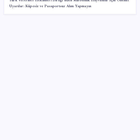
Türk Veteriner Hekimleri Birliği’nden Kurbanlık Hayvanlar İçin Önemli
Uyarılar: Küpesiz ve Pasaportsuz Alım Yapmayın
SON YAZILAR
Resmi Gazete’de bugün (08.08.2026)
ABD, İran bağlantılı kripto para borsasına yaptırım
uyguladı
Porsche yöneticisinden Volkswagen’e maliyetleri
hızla düşürme çağrısı
Salgın hızla yayıldı: 1,5 milyon koli yumurta toplatıldı