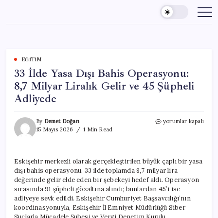
Skip
to
content
EĞITIM
33 İlde Yasa Dışı Bahis Operasyonu:
8,7 Milyar Liralık Gelir ve 45 Şüpheli
Adliyede
33
By
Demet Doğan
yorumlar kapalı
İlde
15 Mayıs 2026
1 Min Read
Yasa
Dışı
Bahis
Eskişehir merkezli olarak gerçekleştirilen büyük çaplı bir yasa
Operasyonu:
dışı bahis operasyonu, 33 ilde toplamda 8,7 milyar lira
8,7
Milyar
değerinde gelir elde eden bir şebekeyi hedef aldı. Operasyon
Liralık
sırasında 91 şüpheli gözaltına alındı; bunlardan 45’i ise
Gelir
adliyeye sevk edildi. Eskişehir Cumhuriyet Başsavcılığı’nın
ve
koordinasyonuyla, Eskişehir İl Emniyet Müdürlüğü Siber
45
Suçlarla Mücadele Şubesi ve Vergi Denetim Kurulu