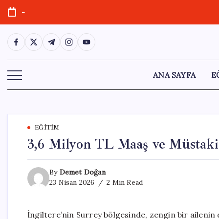
Skip
-
to
content
https://www.facebook.com/
https://twitter.com/
https://t.me/
https://www.instagram.com/
https://youtube.com/
ANA SAYFA
E
EĞITIM
3,6 Milyon TL Maaş ve Müstaki
By
Demet Doğan
23 Nisan 2026
2 Min Read
İngiltere’nin Surrey bölgesinde, zengin bir ailenin 