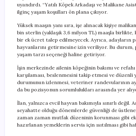
uyandırdı. “Yatılı Köpek Arkadaşı ve Malikane Asis
ilginç yaşam koşulları ön plana çıkıyor.
Yüksek maaşın yanı sıra, işe alınacak kişiye malikane
bin sterlin (yaklaşık 3,6 milyon TL) maaşla birlikt
bir ek ücret talep edilmeyecek. Ayrıca, adayların p
hayvanlarını getirmesine izin veriliyor. Bu durum, 
yaşam tarzı seçeneği haline getiriyor.
İşin merkezinde ailenin köpeğinin bakımı ve refahı
karşılaması, beslenmesini takip etmesi ve düzenli y
durumunun izlenmesi, veteriner randevularının aya
da bu pozisyonun sorumlulukları arasında yer alıy
İlan, yalnızca evcil hayvan bakımıyla sınırlı değil. 
seyahatte olduğu dönemlerde güvenliği de üstlenec
zaman zaman mutfak düzeninin korunması gibi ek g
hazırlanan yemeklerin servis için ısıtılması gibi hafi