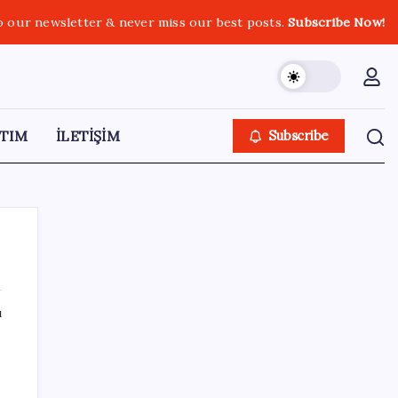
o our newsletter & never miss our best posts.
Subscribe Now!
TIM
İLETİŞİM
Subscribe
ı
SON YAZILAR
Resmi Gazete’de bugün (08.08.2026)