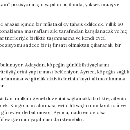
Müstakil
tanı” pozisyonu için yapılan bu ilanda, yüksek maaş ve
Ev:
Tek
Şart
 arazisi içinde bir müstakil ev tahsis edilecek. Yıllık 60
Nedir?
e, konaklama masrafları aile tarafından karşılanacak ve hiç
için
artnerleriyle birlikte taşınmasına ve kendi evcil
pozisyonu sadece bir iş fırsatı olmaktan çıkararak, bir
 bulunuyor. Adaydan, köpeğin günlük ihtiyaçlarını
ürüyüşlerini yaptırması bekleniyor. Ayrıca, köpeğin sağlık
rlanması ve günlük aktivitelerinin kayıt altına alınması
or.
Asistan, mülkün genel düzenini sağlamakla birlikte, ailenin
ek. Kargoların alınması, evin ihtiyaçlarının kontrolü ve
örevler de bulunuyor. Ayrıca, nadiren de olsa
f ev işlerinin yapılması da istenebilir.