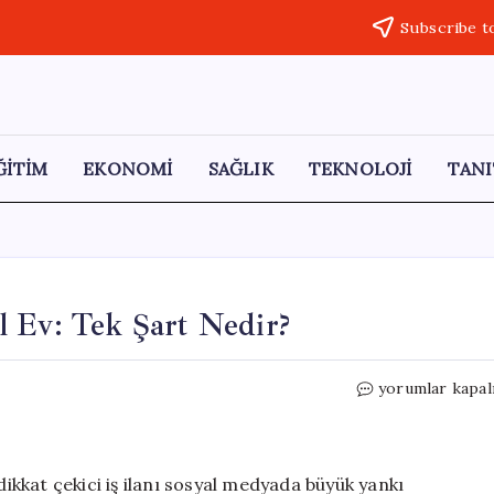
Subscribe t
ĞİTİM
EKONOMİ
SAĞLIK
TEKNOLOJİ
TANI
l Ev: Tek Şart Nedir?
3,6
yorumlar kapal
Milyon
TL
Maaş
ve
dikkat çekici iş ilanı sosyal medyada büyük yankı