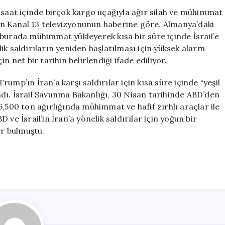
Silah
 saat içinde birçok kargo uçağıyla ağır silah ve mühimmat
Sevkiyatı:
apan Kanal 13 televizyonunun haberine göre, Almanya’daki
Yeni
burada mühimmat yükleyerek kısa bir süre içinde İsrail’e
Saldırı
ik saldırıların yeniden başlatılması için yüksek alarm
Hazırlıkları
 net bir tarihin belirlendiği ifade ediliyor.
Gündemde
için
ump’ın İran’a karşı saldırılar için kısa süre içinde “yeşil
dı. İsrail Savunma Bakanlığı, 30 Nisan tarihinde ABD’den
,500 ton ağırlığında mühimmat ve hafif zırhlı araçlar ile
D ve İsrail’in İran’a yönelik saldırılar için yoğun bir
er bulmuştu.