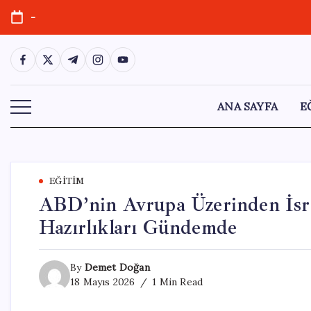
Skip
-
to
content
https://www.facebook.com/
https://twitter.com/
https://t.me/
https://www.instagram.com/
https://youtube.com/
ANA SAYFA
E
EĞITIM
ABD’nin Avrupa Üzerinden İsrail
Hazırlıkları Gündemde
By
Demet Doğan
18 Mayıs 2026
1 Min Read