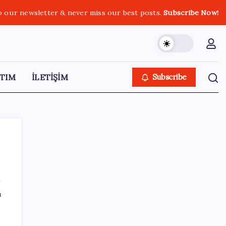
o our newsletter & never miss our best posts.
Subscribe Now!
TIM
İLETİŞİM
Subscribe
SON YAZILAR
ı
Resmi Gazete’de bugün (08.08.2026)