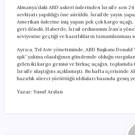
Almanya’daki ABD askeri üslerinden İsrail’e son 24
sevkiyatı yapıldığı öne sürüldü. İsrail’de yayın y
Amerikan üslerine iniş yapan pek çok kargo uçağı, 
geri döndü. Haberde, İsrail ordusunun İran’a yönel
seviyesine geçtiği ve hazırlıkların tamamlanması için
Ayrıca, Tel Aviv yönetiminde, ABD Başkanı Donald Tr
ışık” yakma olasılığının gündemde olduğu vurgulan
gelen iki kargo gemisi ve birkaç uçağın, toplamda 6
İsrail’e ulaştığını açıklamıştı. Bu hafta içerisinde AB
hazırlık süreci yürüttüğü iddiaları basında geniş y
Yazar: Yusuf Arslan