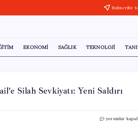
Subscribe t
ĞİTİM
EKONOMİ
SAĞLIK
TEKNOLOJİ
TANI
’e Silah Sevkiyatı: Yeni Saldırı
ABD’nin
yorumlar kapal
Avrupa
Üzerinden
İsrail’e