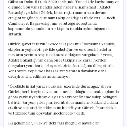
Gülistan Doku, 5 Ocak 2020 tarihinde Tunceli’de kaybolmuş ve
o günden bu yana kendisinden haber alınamamıştı. Adalet
Bakanlığı yetkilisi Gürlek, bu soruşturmanın hala devam
ettiğini ve güncel durumun takip edildiğini ifade etti. Tunceli
Cumhuriyet Başsavcılığı’nın yürüttüğü soruşturma
kapsamında şu anda on bir kişinin tutuklu bulunduğunu da
aktardı.
Gürlek, gazetecilerin “Cesede ulaşıldı mı?” sorusuna karşılık,
ekiplerin yoğun bir şekilde çalıştığını ve en önemli hedefin
mezarın yerinin tespit edilmesi olduğunu vurguladı. Ayrıca,
Adalet Bakanlığı’nın daha önce takipsizlik kararı verilen
dosyaları yeniden inceleyecek birim kurduğunu dile getirdi.
Yeni birim, toplumda hassasiyet yaratan davaların daha
detaylı analiz edilmesini amaçlıyor.
“Özellikle infial yaratan vakalar üzerinde duracağız,” diyen
Gürlek, her bireyin davasının önemli olduğunu ancak toplumda
geniş yankı uyandıran olayların ayrı bir öneme sahip olduğunu
belirtti. Bu yeni yaklaşım, tecrübeli uzmanların katkısıyla daha
etkili sonuçlar elde edilmesini hedefliyor. Gürlek, “Kararlılıkla
ve titizlikle tüm dosyalar incelenecek,” dedi.
Bu gelişmeler, Türkiye’deki faili meçhul cinayetlerin