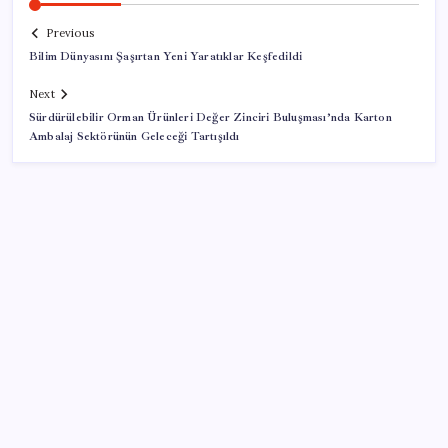
Previous
Bilim Dünyasını Şaşırtan Yeni Yaratıklar Keşfedildi
Next
Sürdürülebilir Orman Ürünleri Değer Zinciri Buluşması’nda Karton
Ambalaj Sektörünün Geleceği Tartışıldı
SON YAZILAR
Resmi Gazete’de bugün (08.08.2026)
ABD, İran bağlantılı kripto para borsasına yaptırım