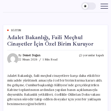
Skip
to
content
EĞITIM
Adalet Bakanlığı, Faili Meçhul
Cinayetler İçin Özel Birim Kuruyor
Adalet
By
Demet Doğan
yorumlar kapalı
Bakanlığı,
22 Nisan 2026
1 Min Read
Faili
Meçhul
Cinayetler
Adalet Bakanlığı, faili meçhul cinayetlere karşı daha etkili bir
İçin
mücadele yürütmek amacıyla özel bir birim kurma kararı aldı.
Özel
Birim
Bu gelişme, Cumhurbaşkanlığı Külliyesi’nde gerçekleştirilen
Kuruyor
Kabine toplantısının ardından yapılan basın açıklamasıyla
için
duyuruldu. Bakanlık yetkilileri, özellikle Gülistan Doku vakası
gibi uzun süredir takip edilen dosyalar için yeni bir yaklaşım
benimseneceğini belirtti.