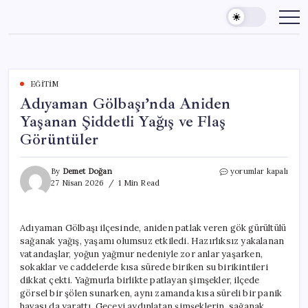
Skip
to
content
EĞITIM
Adıyaman Gölbaşı’nda Aniden
Yaşanan Şiddetli Yağış ve Flaş
Görüntüler
Adıyaman
By
Demet Doğan
yorumlar kapalı
Gölbaşı’nda
27 Nisan 2026
1 Min Read
Aniden
Yaşanan
Şiddetli
Adıyaman Gölbaşı ilçesinde, aniden patlak veren gök gürültülü
Yağış
sağanak yağış, yaşamı olumsuz etkiledi. Hazırlıksız yakalanan
ve
Flaş
vatandaşlar, yoğun yağmur nedeniyle zor anlar yaşarken,
Görüntüler
sokaklar ve caddelerde kısa sürede biriken su birikintileri
için
dikkat çekti. Yağmurla birlikte patlayan şimşekler, ilçede
görsel bir şölen sunarken, aynı zamanda kısa süreli bir panik
havası da yarattı. Geceyi aydınlatan şimşeklerin, sağanak