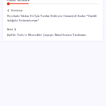
Previous
Heyelanla Yıkılan Evi İçin Yardım Bekleyen Osmaniyeli Kadın: “Emekli
Aylığıyla Yetinemiyorum”
Next
Şişli’de Tesla ve Motosiklet Çarpıştı: İhmal Sonucu Yaralanma
SON YAZILAR
Android için iMessage Sunan Sunbird Yeniden
Yayında