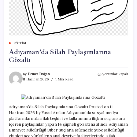
EĞITIM
Adıyaman’da Silah Paylaşımlarına
Gözaltı
Adıyaman’da
By
Demet Doğan
yorumlar kapalı
Silah
11 Haziran 2026
1 Min Read
Paylaşımlarına
Gözaltı
için
Adıyaman’da Silah Paylaşımlarına Gözaltı Posted on 11
Haziran 2026 by Yusuf Arslan Adıyaman’da sosyal medya
platformlarında silah teşhiri ve kullanımına ilişkin suç unsuru
içeren paylaşımlar yapan 14 şüpheli gözaltına alındı. Adıyaman
Emniyet Müdürlüğü Siber Suçlarla Mücadele Şube Müdürlüğü
ekiplerince yürütülen sanal devriye faaliyetlerinde, silah