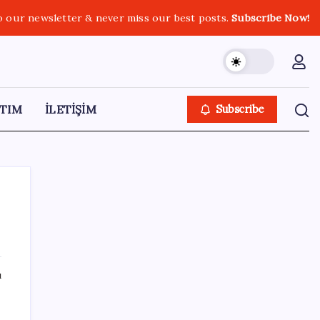
o our newsletter & never miss our best posts.
Subscribe Now!
TIM
İLETİŞİM
Subscribe
SON YAZILAR
ı
Porsche yöneticisinden Volkswagen’e
maliyetleri hızla düşürme çağrısı