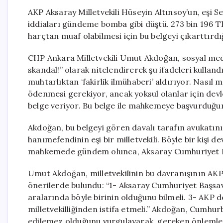
AKP Aksaray Milletvekili Hüseyin Altınsoy’un, eşi Se
iddiaları gündeme bomba gibi düştü. 273 bin 196 
harçtan muaf olabilmesi için bu belgeyi çıkarttırdı
CHP Ankara Milletvekili Umut Akdoğan, sosyal med
skandal!” olarak nitelendirerek şu ifadeleri kullandı
muhtarlıktan ‘fakirlik ilmühaberi’ aldırıyor. Nasıl
ödenmesi gerekiyor, ancak yoksul olanlar için devlet
belge veriyor. Bu belge ile mahkemeye başvurduğ
Akdoğan, bu belgeyi gören davalı tarafın avukatını
hanımefendinin eşi bir milletvekili. Böyle bir kiş
mahkemede gündem olunca, Aksaray Cumhuriyet Başsa
Umut Akdoğan, milletvekilinin bu davranışının AKP 
önerilerde bulundu: “1- Aksaray Cumhuriyet Başsavcı
aralarında böyle birinin olduğunu bilmeli. 3- AKP de
milletvekilliğinden istifa etmeli.” Akdoğan, Cumhu
edilemez olduğunu vurgulayarak, gereken önlemler