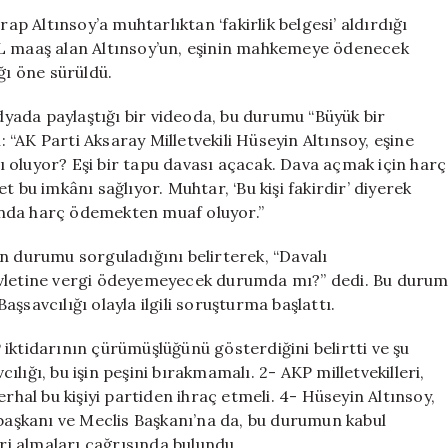
Belgesi
rap Altınsoy’a muhtarlıktan ‘fakirlik belgesi’ aldırdığı
Aldırdığı
TL maaş alan Altınsoy’un, eşinin mahkemeye ödenecek
İddiası
ğı öne sürüldü.
Gündemde
için
yada paylaştığı bir videoda, bu durumu “Büyük bir
: “AK Parti Aksaray Milletvekili Hüseyin Altınsoy, eşine
 mı oluyor? Eşi bir tapu davası açacak. Dava açmak için harç
 bu imkânı sağlıyor. Muhtar, ‘Bu kişi fakirdir’ diyerek
unda harç ödemekten muaf oluyor.”
n durumu sorguladığını belirterek, “Davalı
i devletine vergi ödeyemeyecek durumda mı?” dedi. Bu duru
vcılığı olayla ilgili soruşturma başlattı.
iktidarının çürümüşlüğünü gösterdiğini belirtti ve şu
lığı, bu işin peşini bırakmamalı. 2- AKP milletvekilleri,
rhal bu kişiyi partiden ihraç etmeli. 4- Hüseyin Altınsoy,
rbaşkanı ve Meclis Başkanı’na da, bu durumun kabul
i almaları çağrısında bulundu.