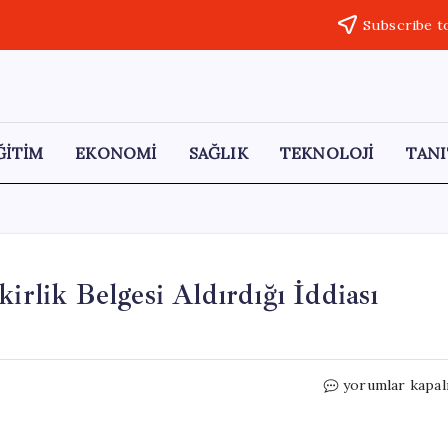
Subscribe t
ĞİTİM
EKONOMİ
SAĞLIK
TEKNOLOJİ
TANI
irlik Belgesi Aldırdığı İddiası
AKP’li
yorumlar kapal
Milletvekilinin
Eşine
Fakirlik