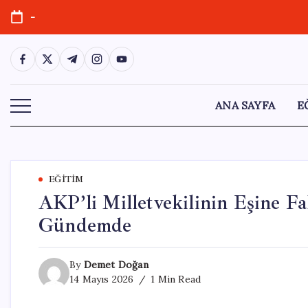
Skip
-
to
content
https://www.facebook.com/
https://twitter.com/
https://t.me/
https://www.instagram.com/
https://youtube.com/
ANA SAYFA
E
EĞITIM
AKP’li Milletvekilinin Eşine Fak
Gündemde
By
Demet Doğan
14 Mayıs 2026
1 Min Read