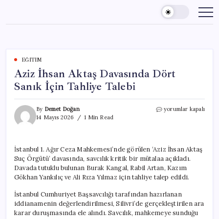
Skip
to
content
EĞITIM
Aziz İhsan Aktaş Davasında Dört
Sanık İçin Tahliye Talebi
Aziz
By
Demet Doğan
yorumlar kapalı
İhsan
14 Mayıs 2026
1 Min Read
Aktaş
Davasında
Dört
İstanbul 1. Ağır Ceza Mahkemesi’nde görülen ‘Aziz İhsan Aktaş
Sanık
Suç Örgütü’ davasında, savcılık kritik bir mütalaa açıkladı.
İçin
Tahliye
Davada tutuklu bulunan Burak Kangal, Rabil Artan, Kazım
Talebi
Gökhan Yankılıç ve Ali Rıza Yılmaz için tahliye talep edildi.
için
İstanbul Cumhuriyet Başsavcılığı tarafından hazırlanan
iddianamenin değerlendirilmesi, Silivri’de gerçekleştirilen ara
karar duruşmasında ele alındı. Savcılık, mahkemeye sunduğu