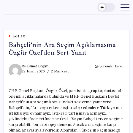
Skip
to
content
EĞITIM
Bahçeli’nin Ara Seçim Açıklamasına
Özgür Özel’den Sert Yanıt
Bahçeli’nin
By
Demet Doğan
yorumlar kapalı
Ara
22 Nisan 2026
2 Min Read
Seçim
Açıklamasına
Özgür
CHP Genel Başkanı Özgür Özel, partisinin grup toplantısında
Özel’den
önemli açıklamalarda bulundu ve MHP Genel Başkanı Devlet
Sert
Yanıt
Bahçeli’nin ara seçim konusundaki sözlerine yanıt verdi.
için
Bahçeli’nin, “Ara veya erken seçim talep edenlere Türkiye’nin
istikbaliyle oynamayız, istikrarı tartışmaya açmayız…”
şeklindeki ifadeleri üzerine Özel, “Sayın Bahçeli erken seçime
karşı olabilir, buna bir şey demem. Ancak ara seçime karşı
olmak, anayasaya aykırıdır. Alparslan Türkeş’in kaçınmadığı