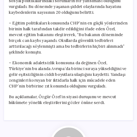
sosyal politikalarındaki sorunların bir yansıması olduğunu
vurguladı. Bu dönemde yaşanan şiddet olaylarında hayatını
kaybedenlerin sayısının 20 olduğunu belirtti.
– Eğitim politikaları konusunda CHP’nin en güçlü yönlerinden
birinin halk tarafından takdir edildiğini ifade eden Özel,
mevcut eğitim bakanını eleştirerek, “Bu bakanın döneminde
birçok can kaybı yaşandı. Okullarda güvenlik tedbirleri
arttırılacağı söylenmişti ama bu tedbirlerin hiçbiri alınmadı”
şeklinde konuştu.
– Ekonomik adaletsizlik konusuna da değinen Özel,
Türkiye’nin bu alanda Avrupa’da birinci sıraya yükseldiğini ve
gelir eşitsizliğinin ciddi boyutlara ulaştığını kaydetti. Yandaşı
zenginleri koruyan bir iktidarla halk için mücadele eden
CHP’nin birbirine zıt konumda olduğunu vurguladı.
Bu açıklamalar, Özgür Özel’in siyasi duruşunu ve mevcut
hükümete yönelik eleştirilerini gözler önüne serdi.