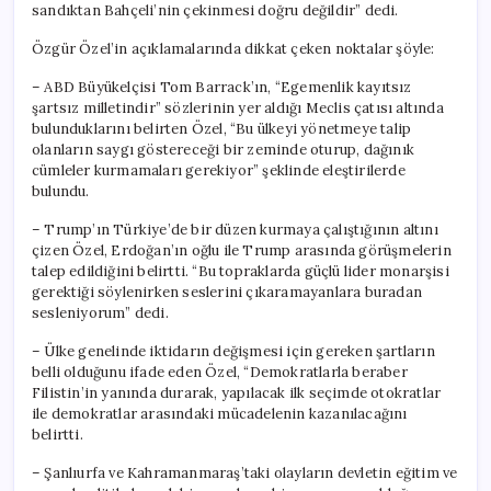
sandıktan Bahçeli’nin çekinmesi doğru değildir” dedi.
Özgür Özel’in açıklamalarında dikkat çeken noktalar şöyle:
– ABD Büyükelçisi Tom Barrack’ın, “Egemenlik kayıtsız
şartsız milletindir” sözlerinin yer aldığı Meclis çatısı altında
bulunduklarını belirten Özel, “Bu ülkeyi yönetmeye talip
olanların saygı göstereceği bir zeminde oturup, dağınık
cümleler kurmamaları gerekiyor” şeklinde eleştirilerde
bulundu.
– Trump’ın Türkiye’de bir düzen kurmaya çalıştığının altını
çizen Özel, Erdoğan’ın oğlu ile Trump arasında görüşmelerin
talep edildiğini belirtti. “Bu topraklarda güçlü lider monarşisi
gerektiği söylenirken seslerini çıkaramayanlara buradan
sesleniyorum” dedi.
– Ülke genelinde iktidarın değişmesi için gereken şartların
belli olduğunu ifade eden Özel, “Demokratlarla beraber
Filistin’in yanında durarak, yapılacak ilk seçimde otokratlar
ile demokratlar arasındaki mücadelenin kazanılacağını
belirtti.
– Şanlıurfa ve Kahramanmaraş’taki olayların devletin eğitim ve