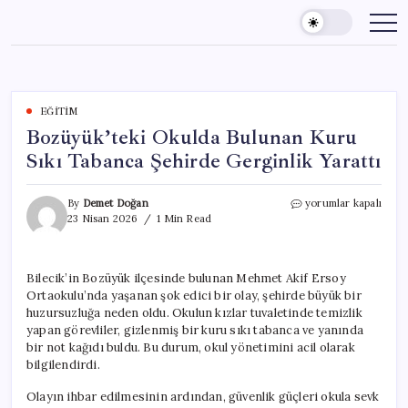
Skip
to
content
EĞITIM
Bozüyük’teki Okulda Bulunan Kuru
Sıkı Tabanca Şehirde Gerginlik Yarattı
Bozüyük’teki
By
Demet Doğan
yorumlar kapalı
Okulda
23 Nisan 2026
1 Min Read
Bulunan
Kuru
Sıkı
Bilecik’in Bozüyük ilçesinde bulunan Mehmet Akif Ersoy
Tabanca
Ortaokulu’nda yaşanan şok edici bir olay, şehirde büyük bir
Şehirde
Gerginlik
huzursuzluğa neden oldu. Okulun kızlar tuvaletinde temizlik
Yarattı
yapan görevliler, gizlenmiş bir kuru sıkı tabanca ve yanında
için
bir not kağıdı buldu. Bu durum, okul yönetimini acil olarak
bilgilendirdi.
Olayın ihbar edilmesinin ardından, güvenlik güçleri okula sevk