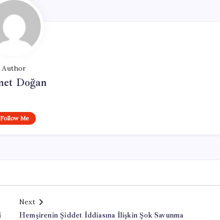
Author
et Doğan
Follow Me
Next
i
Hemşirenin Şiddet İddiasına İlişkin Şok Savunma