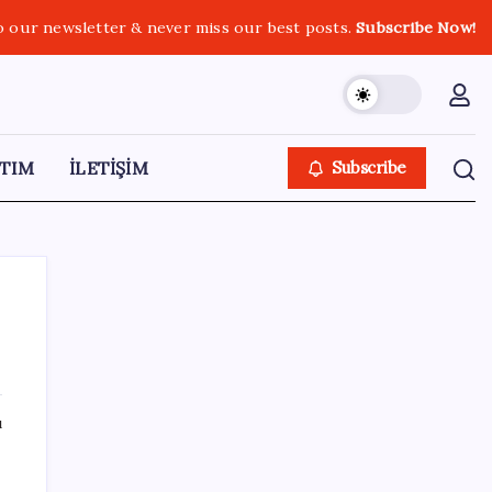
o our newsletter & never miss our best posts.
Subscribe Now!
TIM
İLETİŞİM
Subscribe
SON YAZILAR
ı
Resmi Gazete’de bugün (08.08.2026)