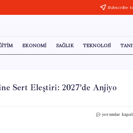
Subscribe t
ĞİTİM
EKONOMİ
SAĞLIK
TEKNOLOJİ
TANI
ine Sert Eleştiri: 2027’de Anjiyo
CHP’li
yorumlar kapal
Salıcı’dan
Sağlık
Sistemine