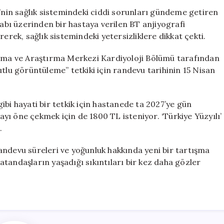
Sert
e’nin sağlık sistemindeki ciddi sorunları gündeme getiren
Eleştiri:
sabı üzerinden bir hastaya verilen BT anjiyografi
2027’de
erek, sağlık sistemindeki yetersizliklere dikkat çekti.
Anjiyo
Randevusu
lama ve Araştırma Merkezi Kardiyoloji Bölümü tarafından
Almak
tlu görüntüleme” tetkiki için randevu tarihinin 15 Nisan
Ne
Demek?
için
 gibi hayati bir tetkik için hastanede ta 2027’ye gün
rayı öne çekmek için de 1800 TL isteniyor. ‘Türkiye Yüzyılı’
.
andevu süreleri ve yoğunluk hakkında yeni bir tartışma
 vatandaşların yaşadığı sıkıntıları bir kez daha gözler