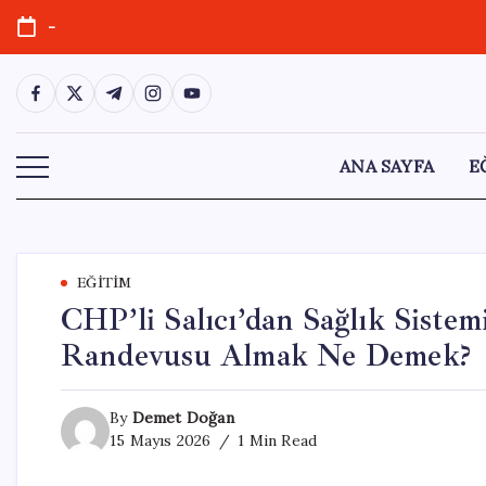
Skip
-
to
content
https://www.facebook.com/
https://twitter.com/
https://t.me/
https://www.instagram.com/
https://youtube.com/
ANA SAYFA
E
EĞITIM
CHP’li Salıcı’dan Sağlık Sistem
Randevusu Almak Ne Demek?
By
Demet Doğan
15 Mayıs 2026
1 Min Read