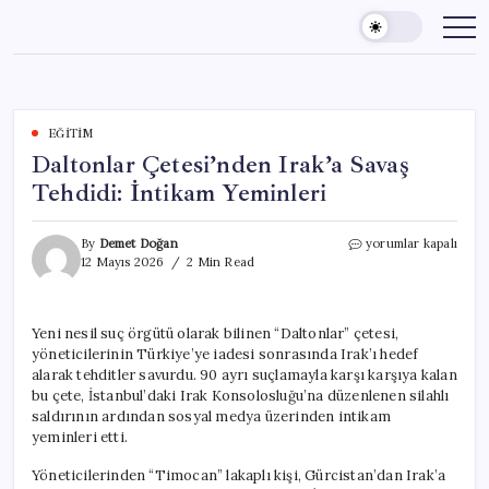
Skip
to
content
EĞITIM
Daltonlar Çetesi’nden Irak’a Savaş
Tehdidi: İntikam Yeminleri
Daltonlar
By
Demet Doğan
yorumlar kapalı
Çetesi’nden
12 Mayıs 2026
2 Min Read
Irak’a
Savaş
Tehdidi:
Yeni nesil suç örgütü olarak bilinen “Daltonlar” çetesi,
İntikam
yöneticilerinin Türkiye’ye iadesi sonrasında Irak’ı hedef
Yeminleri
için
alarak tehditler savurdu. 90 ayrı suçlamayla karşı karşıya kalan
bu çete, İstanbul’daki Irak Konsolosluğu’na düzenlenen silahlı
saldırının ardından sosyal medya üzerinden intikam
yeminleri etti.
Yöneticilerinden “Timocan” lakaplı kişi, Gürcistan’dan Irak’a