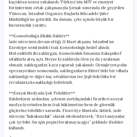
kaçtıktan sonra yakalandı. Türkiye’nin MİT ve emniyet
birimlerinin ortak çalışmasıyla Şırnak sınırında ele geçirilen
Timocan, İstanbul Organize Suçlarla Mücadele Şube
Müdürlüğü’ne getirildi. Bu durum, çete içinde büyük bir
huzursuzluk yarattı.
**Konsolosluğa Silahlı Saldırı**
İade sürecinin devam ettiği 21 Mart akşamı, İstanbul’un
Esentepe semtindeki Irak Konsolosluğu hedef alındı.
Motosikletli iki saldırgan, Konsolosluk binasına Kalaşnikof
silahlarla ateş açtı. Neyse ki saldırıda ölen ya da yaralanan
olmadı; saldırganlar, kaza yaparak yakalandı. Genişleyen polis
operasyonları sonucunda, saldırganların Silivri’deki bir villada
saklandığı ve diğer suç ortaklarının ise Şişli’deki lüks bir
rezidansta konakladığı belirlendi.
**Sosyal Medyada Şok Tehditler**
Saldırıların ardından, çetenin yurtdışındaki firarileri sosyal
medya üzerinden hem Irak hükümetine hem de güvenlik
güçlerine tehditler savurdu. Firari üye Mustafa Aktürk, iade
sürecini “hukuksuzluk” olarak nitelendirerek, “Bizi tanıyanlar
çok iyi bilir; bu işin peşini bırakmayacağız” şeklinde ifadeler
kullandı.