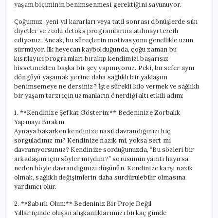
yaşam biçiminin benimsenmesi gerektiğini savunuyor.
Çoğumuz, yeni yıl kararları veya tatil sonrası dönüşlerde sıkı
diyetler ve zorlu detoks programlarına atılmayı tercih
ediyoruz. Ancak, bu süreçlerin motivasyonu genellikle uzun
sürmüyor. İlk heyecan kaybolduğunda, çoğu zaman bu
kısıtlayıcı programları bırakıp kendimizi başarısız
hissetmekten başka bir şey yapmıyoruz. Peki, bu sefer aynı
döngüyü yaşamak yerine daha sağlıklı bir yaklaşım
benimsemeye ne dersiniz? İşte sürekli kilo vermek ve sağlıklı
bir yaşam tarzı için uzmanların önerdiği altı etkili adım:
1. **Kendinize Şefkat Gösterin:** Bedeninize Zorbalık
Yapmayı Bırakın
Aynaya bakarken kendinize nasıl davrandığınızı hiç
sorguladınız mı? Kendinize nazik mi, yoksa sert mi
davranıyorsunuz? Kendinize sorduğunuzda, “Bu sözleri bir
arkadaşım için söyler miydim?” sorusunun yanıtı hayırsa,
neden böyle davrandığınızı düşünün. Kendinize karşı nazik
olmak, sağlıklı değişimlerin daha sürdürülebilir olmasına
yardımcı olur.
2. **Sabırlı Olun:** Bedeniniz Bir Proje Değil
Yıllar içinde oluşan alışkanlıklarımızı birkaç günde