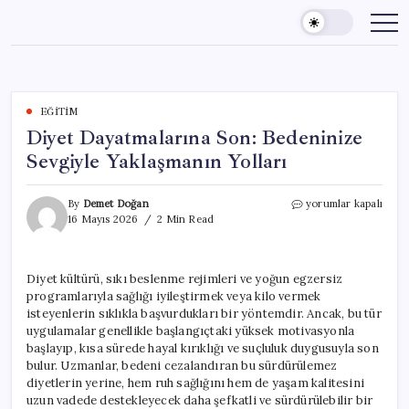
Skip
to
content
EĞITIM
Diyet Dayatmalarına Son: Bedeninize
Sevgiyle Yaklaşmanın Yolları
Diyet
By
Demet Doğan
yorumlar kapalı
Dayatmalarına
16 Mayıs 2026
2 Min Read
Son:
Bedeninize
Sevgiyle
Diyet kültürü, sıkı beslenme rejimleri ve yoğun egzersiz
Yaklaşmanın
programlarıyla sağlığı iyileştirmek veya kilo vermek
Yolları
için
isteyenlerin sıklıkla başvurdukları bir yöntemdir. Ancak, bu tür
uygulamalar genellikle başlangıçtaki yüksek motivasyonla
başlayıp, kısa sürede hayal kırıklığı ve suçluluk duygusuyla son
bulur. Uzmanlar, bedeni cezalandıran bu sürdürülemez
diyetlerin yerine, hem ruh sağlığını hem de yaşam kalitesini
uzun vadede destekleyecek daha şefkatli ve sürdürülebilir bir