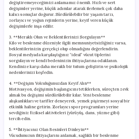
değiştiremeyeceğimizi anlamamız önemli. Hızlı ve sert
değişimler yerine, küçük adımlar atarak ilerlemek çok daha
kalıcı sonuçlar doğurur. Sürdürülebilir bir yaşam tarzı,
zorlayıcı ve yoğun rejimlerin yerine, keyif veren küçük
değişimlerle inşa edilir.
3. **Meraklı Olun ve Beklentilerinizi Sorgulayın**
Kilo ve beslenme düzeniyle ilgili memnuniyetsizliğiniz varsa,
beklentilerinizin gerçekçi olup olmadığını değerlendirin.
Sosyal medyada karşılaştığınız “ideal” vücut tiplerini
sorgulayın ve kendi bedeninizin ihtiyaçlarına odaklanın.
Kendinize karşı daha meraklı bir tutum geliştirin ve psikolojik
nedenlerinizi keşfedin.
4. **Değişim Yolculuğunuzdan Keyif Alın**
Motivasyon, değişimin başlangıcını tetiklerken, süreçten zevk
almak bu değişimi sürdürülebilir kılar. Yeni beslenme
alışkanlıkları ve tarifler deneyerek, yemek pişirmeyi sosyal bir
etkinlik haline getirin. Zorlayıcı spor programları yerine
sevdiğiniz fiziksel aktiviteleri (yürüyüş, dans, yüzme gibi)
tercih edin.
5. **İhtiyacınız Olan Besinleri Dinleyin**
Vücudunuzun ihtiyaçlarını anlamak, sağlıklı bir beslenme