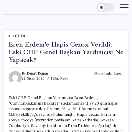
Skip
to
content
EĞITIM
Eren Erdem’e Hapis Cezası Verildi:
Eski CHP Genel Başkan Yardımcısı Ne
Yapacak?
Eren
By
Demet Doğan
yorumlar kapalı
Erdem’e
22 Nisan 2026
1 Min Read
Hapis
Cezası
Verildi:
Eski CHP Genel Başkan Yardımcısı Eren Erdem,
Eski
“Cumhurbaşkanına hakaret” suçlamasıyla 11 ay 20 gün hapis
CHP
Genel
cezasına çarptırıldı. Erdem, 25. ve 26. Dönem İstanbul
Başkan
Milletvekilliği görevinde bulunmuştu. Hapis cezası kararını
Yardımcısı
sosyal medya üzerinden paylaşan Barış Yarkadaş, Ankara
Ne
Cumhuriyet Savcılığı tarafından Eren Erdem’e çağrı kağıdı
Yapacak?
gönderildiğini açıkladı. Yarkadaş, “Ceza Erdem’e tebliğ edildi”