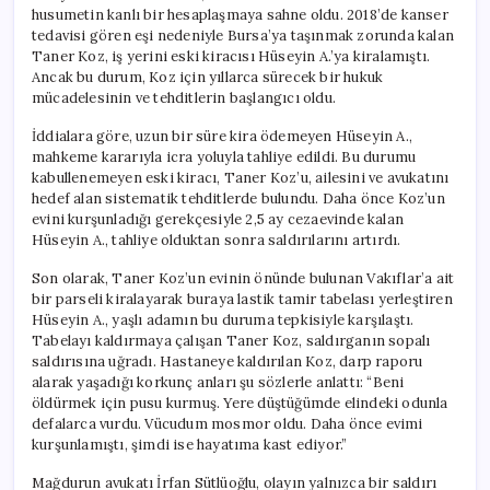
için
husumetin kanlı bir hesaplaşmaya sahne oldu. 2018’de kanser
tedavisi gören eşi nedeniyle Bursa’ya taşınmak zorunda kalan
Taner Koz, iş yerini eski kiracısı Hüseyin A.’ya kiralamıştı.
Ancak bu durum, Koz için yıllarca sürecek bir hukuk
mücadelesinin ve tehditlerin başlangıcı oldu.
İddialara göre, uzun bir süre kira ödemeyen Hüseyin A.,
mahkeme kararıyla icra yoluyla tahliye edildi. Bu durumu
kabullenemeyen eski kiracı, Taner Koz’u, ailesini ve avukatını
hedef alan sistematik tehditlerde bulundu. Daha önce Koz’un
evini kurşunladığı gerekçesiyle 2,5 ay cezaevinde kalan
Hüseyin A., tahliye olduktan sonra saldırılarını artırdı.
Son olarak, Taner Koz’un evinin önünde bulunan Vakıflar’a ait
bir parseli kiralayarak buraya lastik tamir tabelası yerleştiren
Hüseyin A., yaşlı adamın bu duruma tepkisiyle karşılaştı.
Tabelayı kaldırmaya çalışan Taner Koz, saldırganın sopalı
saldırısına uğradı. Hastaneye kaldırılan Koz, darp raporu
alarak yaşadığı korkunç anları şu sözlerle anlattı: “Beni
öldürmek için pusu kurmuş. Yere düştüğümde elindeki odunla
defalarca vurdu. Vücudum mosmor oldu. Daha önce evimi
kurşunlamıştı, şimdi ise hayatıma kast ediyor.”
Mağdurun avukatı İrfan Sütlüoğlu, olayın yalnızca bir saldırı