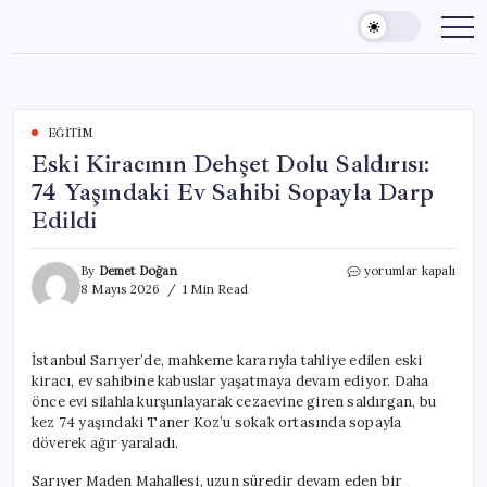
Skip
to
content
EĞITIM
Eski Kiracının Dehşet Dolu Saldırısı:
74 Yaşındaki Ev Sahibi Sopayla Darp
Edildi
Eski
By
Demet Doğan
yorumlar kapalı
Kiracının
8 Mayıs 2026
1 Min Read
Dehşet
Dolu
Saldırısı:
İstanbul Sarıyer’de, mahkeme kararıyla tahliye edilen eski
74
kiracı, ev sahibine kabuslar yaşatmaya devam ediyor. Daha
Yaşındaki
Ev
önce evi silahla kurşunlayarak cezaevine giren saldırgan, bu
Sahibi
kez 74 yaşındaki Taner Koz’u sokak ortasında sopayla
Sopayla
döverek ağır yaraladı.
Darp
Edildi
Sarıyer Maden Mahallesi, uzun süredir devam eden bir