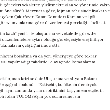
irli görevleri vekaleten yürütmekte olan ve yönetimle yakın
ceğini öne sürdü. Mevzuata göre, lojman tahsisinde liyakat ve
 çeken Çakırözer, Kamu Konutları Kanunu ve ilgili
görev unvanlarına göre düzenlemesi gerektiğini belirtti.
m bazlı” yeni liste oluşturma ve vekaletle görevde
i düzenlemelere aykırı olduğu gerekçesiyle eleştiriliyor.
lamaların çeliştiğini ifade etti.
anlarını boşaltma ya da yeni yönergeye göre tekrar
hsisi yapılmadığı takdirde iki ay içinde lojmanlarını
ki lojman krizine dair Ulaştırma ve Altyapı Bakanı
e çağrıda bulundu: “Eskişehir, bu ülkenin demiryolu
il, aynı zamanda yılların birikimini taşıyan emekçilerin
n biri olan TÜLOMSAŞ’ın yok edilmesine izin