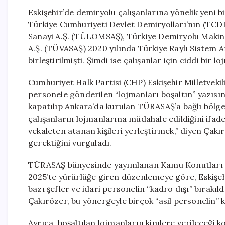
Eskişehir’de demiryolu çalışanlarına yönelik yeni bi
Türkiye Cumhuriyeti Devlet Demiryolları’nın (TCDD
Sanayi A.Ş. (TÜLOMSAŞ), Türkiye Demiryolu Makina
A.Ş. (TÜVASAŞ) 2020 yılında Türkiye Raylı Sistem A
birleştirilmişti. Şimdi ise çalışanlar için ciddi bi
Cumhuriyet Halk Partisi (CHP) Eskişehir Milletveki
personele gönderilen “lojmanları boşaltın” yazıs
kapatılıp Ankara’da kurulan TÜRASAŞ’a bağlı bölgese
çalışanların lojmanlarına müdahale edildiğini ifade 
vekaleten atanan kişileri yerleştirmek,” diyen Çak
gerektiğini vurguladı.
TÜRASAŞ bünyesinde yayımlanan Kamu Konutları Yö
2025’te yürürlüğe giren düzenlemeye göre, Eskişe
bazı şefler ve idari personelin “kadro dışı” bırakıl
Çakırözer, bu yönergeyle birçok “asil personelin” ko
Ayrıca, boşaltılan lojmanların kimlere verileceği 