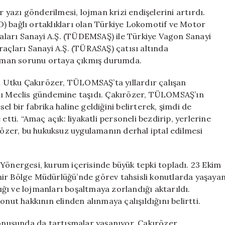
Sorunu
r yazı gönderilmesi, lojman krizi endişelerini artırdı.
Gündemde:
) bağlı ortaklıkları olan Türkiye Lokomotif ve Motor
TÜRASAŞ’a
ları Sanayi A.Ş. (TÜDEMSAŞ) ile Türkiye Vagon Sanayi
Tepkiler
raçları Sanayi A.Ş. (TÜRASAŞ) çatısı altında
Artıyor
r lojman sorunu ortaya çıkmış durumda.
için
li Utku Çakırözer, TÜLOMSAŞ’ta yıllardır çalışan
ını Meclis gündemine taşıdı. Çakırözer, TÜLOMSAŞ’ın
l bir fabrika haline geldiğini belirterek, şimdi de
etti. “Amaç açık: liyakatli personeli bezdirip, yerlerine
ırözer, bu hukuksuz uygulamanın derhal iptal edilmesi
nergesi, kurum içerisinde büyük tepki topladı. 23 Ekim
hir Bölge Müdürlüğü’nde görev tahsisli konutlarda yaşaya
dığı ve lojmanları boşaltmaya zorlandığı aktarıldı.
nut hakkının elinden alınmaya çalışıldığını belirtti.
konusunda da tartışmalar yaşanıyor. Çakırözer,