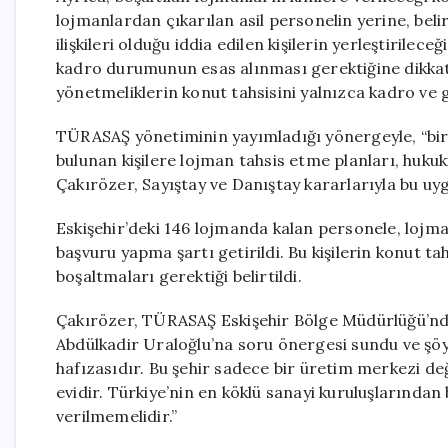
lojmanlardan çıkarılan asil personelin yerine, bel
ilişkileri olduğu iddia edilen kişilerin yerleştirile
kadro durumunun esas alınması gerektiğine dikkat
yönetmeliklerin konut tahsisini yalnızca kadro ve 
TÜRASAŞ yönetiminin yayımladığı yönergeyle, “biri
bulunan kişilere lojman tahsis etme planları, hukuk
Çakırözer, Sayıştay ve Danıştay kararlarıyla bu uygu
Eskişehir’deki 146 lojmanda kalan personele, lojm
başvuru yapma şartı getirildi. Bu kişilerin konut ta
boşaltmaları gerektiği belirtildi.
Çakırözer, TÜRASAŞ Eskişehir Bölge Müdürlüğü’nde
Abdülkadir Uraloğlu’na soru önergesi sundu ve şöyl
hafızasıdır. Bu şehir sadece bir üretim merkezi değ
evidir. Türkiye’nin en köklü sanayi kuruluşlarında
verilmemelidir.”