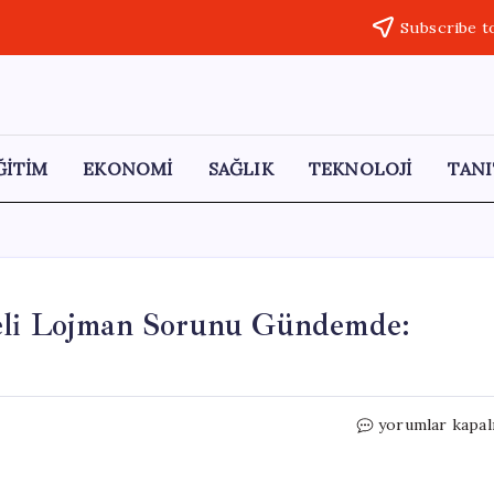
Subscribe t
ĞİTİM
EKONOMİ
SAĞLIK
TEKNOLOJİ
TANI
neli Lojman Sorunu Gündemde:
Eskişehir’de
yorumlar kapal
Demiryolu
Personeli
Lojman