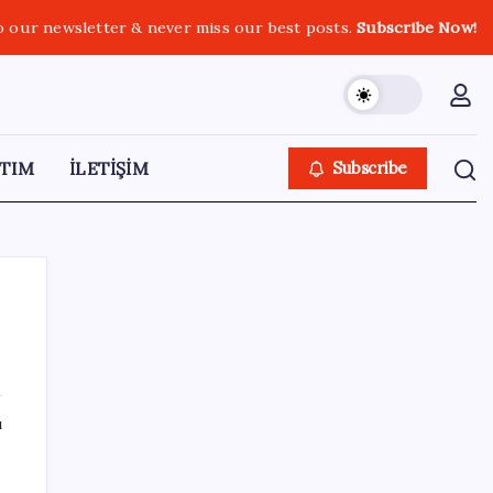
o our newsletter & never miss our best posts.
Subscribe Now!
TIM
İLETİŞİM
Subscribe
SON YAZILAR
ı
Resmi Gazete’de bugün (08.08.2026)