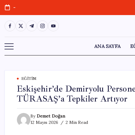
Skip
-
to
content
https://www.facebook.com/
https://twitter.com/
https://t.me/
https://www.instagram.com/
https://youtube.com/
ANA SAYFA
E
EĞITIM
Eskişehir’de Demiryolu Perso
TÜRASAŞ’a Tepkiler Artıyor
By
Demet Doğan
12 Mayıs 2026
2 Min Read