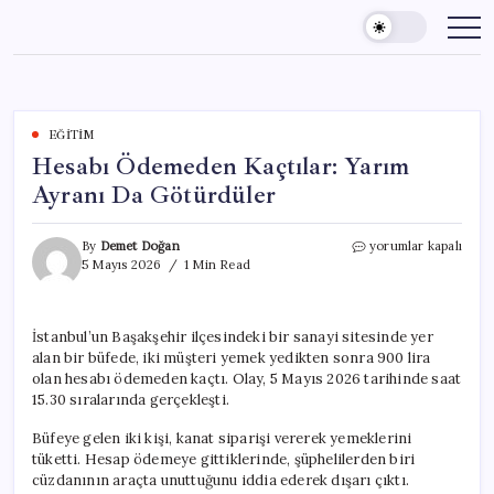
Skip
to
content
EĞITIM
Hesabı Ödemeden Kaçtılar: Yarım
Ayranı Da Götürdüler
Hesabı
By
Demet Doğan
yorumlar kapalı
Ödemeden
5 Mayıs 2026
1 Min Read
Kaçtılar:
Yarım
Ayranı
İstanbul’un Başakşehir ilçesindeki bir sanayi sitesinde yer
Da
alan bir büfede, iki müşteri yemek yedikten sonra 900 lira
Götürdüler
için
olan hesabı ödemeden kaçtı. Olay, 5 Mayıs 2026 tarihinde saat
15.30 sıralarında gerçekleşti.
Büfeye gelen iki kişi, kanat siparişi vererek yemeklerini
tüketti. Hesap ödemeye gittiklerinde, şüphelilerden biri
cüzdanının araçta unuttuğunu iddia ederek dışarı çıktı.