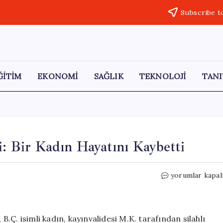
Subscribe t
ĞİTİM
EKONOMİ
SAĞLIK
TEKNOLOJİ
TANI
i: Bir Kadın Hayatını Kaybetti
İstanbul’da
yorumlar kapal
Kayınvalide
Cinayeti:
Bir
Kadın
 B.Ç. isimli kadın, kayınvalidesi M.K. tarafından silahlı