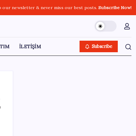
o our newsletter & never miss our best posts.
Subscribe Now!
TIM
İLETİŞİM
Subscribe
ı
SON YAZILAR
Android için iMessage Sunan Sunbird
Yeniden Yayında