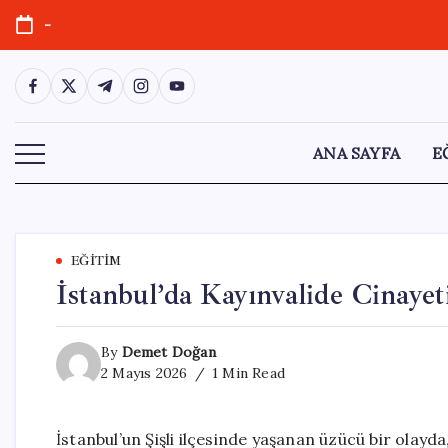
Skip
-
to
content
https://www.facebook.com/
https://twitter.com/
https://t.me/
https://www.instagram.com/
https://youtube.com/
ANA SAYFA
E
EĞITIM
İstanbul’da Kayınvalide Cinayet
By
Demet Doğan
2 Mayıs 2026
1 Min Read
İstanbul’un Şişli ilçesinde yaşanan üzücü bir olayda,