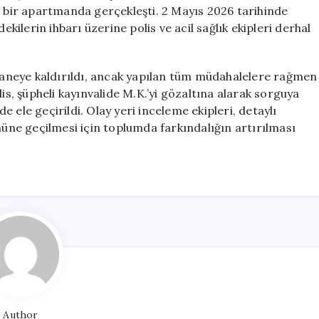
Hayatını
i bir apartmanda gerçekleşti. 2 Mayıs 2026 tarihinde
Kaybetti
lerin ihbarı üzerine polis ve acil sağlık ekipleri derhal
için
staneye kaldırıldı, ancak yapılan tüm müdahalelere rağmen
is, şüpheli kayınvalide M.K.’yi gözaltına alarak sorguya
de ele geçirildi. Olay yeri inceleme ekipleri, detaylı
nüne geçilmesi için toplumda farkındalığın artırılması
Author