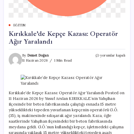
EĞITIM
Kırıkkale’de Kepçe Kazası: Operatör
Ağır Yaralandı
Kırıkkale’de
By
Demet Doğan
yorumlar kapalı
Kepçe
11 Haziran 2026
1 Min Read
Kazası:
Operatör
Ağır
Yaralandı
için
Kırıkkale’de Kepçe Kazası: Operatör Ağır Yaralandı Posted on
11 Haziran 2026 by Yusuf Arslan KIRIKKALE’nin Yahşihan
ilçesinde bir beton fabrikasında çalıştığı esnada 15 metre
yükseklikteki tepeden yuvarlanan kepçenin operatörü G.Ö.
(35), iş makinesinde sıkışarak ağır yaralandı. Kaza, öğle
saatlerinde Yahşihan ilçesindeki bir beton fabrikasında
meydana geldi. G.Ö.’nun kullandığı kepçe, işletmedeki çalışma
sırasında yaklaşık 15 metre yükseklikteki tepeden aşağı