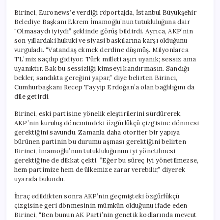
Birinci, Euronews’e verdiği röportajda, İstanbul Büyükşehir
Belediye Başkanı Ekrem İmamoğlu’nun tutukluluğuna dair
“Olmasaydı iyiydi” şeklinde görüş bildirdi. Ayrıca, AKP’nin
son yıllardaki hukuki ve siyasi baskılarına karşı olduğunu
vurguladı. “Vatandaş ekmek derdine düşmüş. Milyonlarca
TL’miz saçılıp gidiyor. Türk milleti aşırı uyanık; sessiz ama
uyanıktır. Bak bu sessizliği kimseyi kandırmasın. Sandığı
bekler, sandıkta gereğini yapar,” diye belirten Birinci,
Cumhurbaşkanı Recep Tayyip Erdoğan’a olan bağlılığını da
dile getirdi.
Birinci, eski partisine yönelik eleştirilerini sürdürerek,
AKP’nin kuruluş dönemindeki özgürlükçü çizgisine dönmesi
gerektiğini savundu. Zamanla daha otoriter bir yapıya
bürünen partinin bu durumu aşması gerektiğini belirten
Birinci, İmamoğlu’nun tutukluluğunun iyi yönetilmesi
gerektiğine de dikkat çekti. “Eğer bu süreç iyi yönetilmezse,
hem partimize hem de ülkemize zarar verebilir,” diyerek
uyarıda bulundu.
İhraç edildikten sonra AKP’nin geçmişteki özgürlükçü
çizgisine geri dönmesinin mümkün olduğunu ifade eden
Birinci, “Ben bunun AK Parti’nin genetik kodlarında mevcut