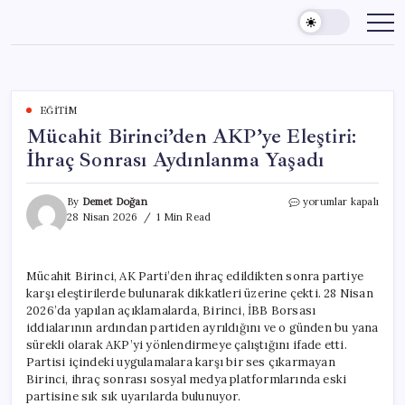
Skip
to
content
EĞITIM
Mücahit Birinci’den AKP’ye Eleştiri:
İhraç Sonrası Aydınlanma Yaşadı
Mücahit
By
Demet Doğan
yorumlar kapalı
Birinci’den
28 Nisan 2026
1 Min Read
AKP’ye
Eleştiri:
İhraç
Mücahit Birinci, AK Parti’den ihraç edildikten sonra partiye
Sonrası
karşı eleştirilerde bulunarak dikkatleri üzerine çekti. 28 Nisan
Aydınlanma
Yaşadı
2026’da yapılan açıklamalarda, Birinci, İBB Borsası
için
iddialarının ardından partiden ayrıldığını ve o günden bu yana
sürekli olarak AKP’yi yönlendirmeye çalıştığını ifade etti.
Partisi içindeki uygulamalara karşı bir ses çıkarmayan
Birinci, ihraç sonrası sosyal medya platformlarında eski
partisine sık sık uyarılarda bulunuyor.