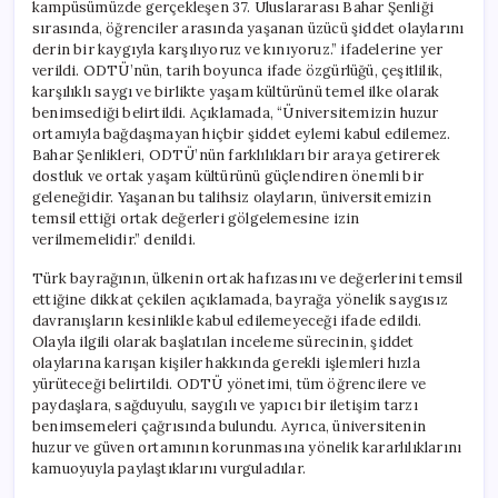
kampüsümüzde gerçekleşen 37. Uluslararası Bahar Şenliği
sırasında, öğrenciler arasında yaşanan üzücü şiddet olaylarını
derin bir kaygıyla karşılıyoruz ve kınıyoruz.” ifadelerine yer
verildi. ODTÜ’nün, tarih boyunca ifade özgürlüğü, çeşitlilik,
karşılıklı saygı ve birlikte yaşam kültürünü temel ilke olarak
benimsediği belirtildi. Açıklamada, “Üniversitemizin huzur
ortamıyla bağdaşmayan hiçbir şiddet eylemi kabul edilemez.
Bahar Şenlikleri, ODTÜ’nün farklılıkları bir araya getirerek
dostluk ve ortak yaşam kültürünü güçlendiren önemli bir
geleneğidir. Yaşanan bu talihsiz olayların, üniversitemizin
temsil ettiği ortak değerleri gölgelemesine izin
verilmemelidir.” denildi.
Türk bayrağının, ülkenin ortak hafızasını ve değerlerini temsil
ettiğine dikkat çekilen açıklamada, bayrağa yönelik saygısız
davranışların kesinlikle kabul edilemeyeceği ifade edildi.
Olayla ilgili olarak başlatılan inceleme sürecinin, şiddet
olaylarına karışan kişiler hakkında gerekli işlemleri hızla
yürüteceği belirtildi. ODTÜ yönetimi, tüm öğrencilere ve
paydaşlara, sağduyulu, saygılı ve yapıcı bir iletişim tarzı
benimsemeleri çağrısında bulundu. Ayrıca, üniversitenin
huzur ve güven ortamının korunmasına yönelik kararlılıklarını
kamuoyuyla paylaştıklarını vurguladılar.