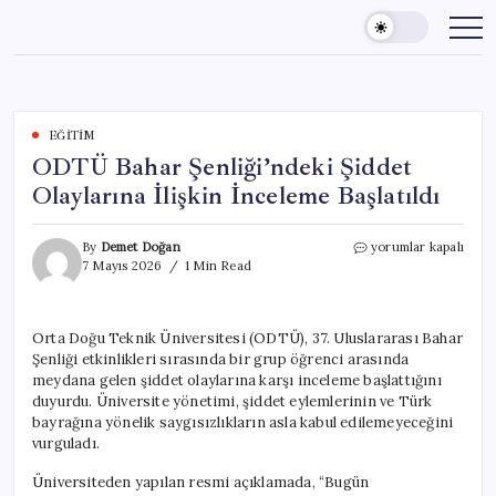
Skip
to
content
EĞITIM
ODTÜ Bahar Şenliği’ndeki Şiddet
Olaylarına İlişkin İnceleme Başlatıldı
ODTÜ
By
Demet Doğan
yorumlar kapalı
Bahar
7 Mayıs 2026
1 Min Read
Şenliği’ndeki
Şiddet
Olaylarına
Orta Doğu Teknik Üniversitesi (ODTÜ), 37. Uluslararası Bahar
İlişkin
Şenliği etkinlikleri sırasında bir grup öğrenci arasında
İnceleme
Başlatıldı
meydana gelen şiddet olaylarına karşı inceleme başlattığını
için
duyurdu. Üniversite yönetimi, şiddet eylemlerinin ve Türk
bayrağına yönelik saygısızlıkların asla kabul edilemeyeceğini
vurguladı.
Üniversiteden yapılan resmi açıklamada, “Bugün