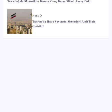
Tekirdağ’da Motosiklet Kazası: Genç Kızın Ölümü Anneyi Yıktı
Next
Tahran’da Hava Savunma Sistemleri Aktif Hale
Getirildi
SON YAZILAR
‘Çerçeve Yasa’ya imza atmayan tek MHP’li vekilden
çarpıcı paylaşım
Android için iMessage Sunan Sunbird Yeniden