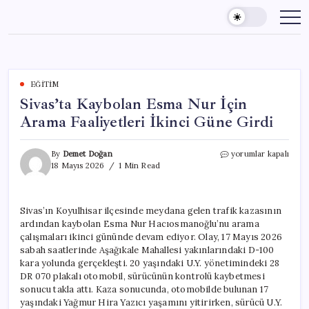
Skip
to
content
EĞITIM
Sivas’ta Kaybolan Esma Nur İçin
Arama Faaliyetleri İkinci Güne Girdi
Sivas’ta
By
Demet Doğan
yorumlar kapalı
Kaybolan
18 Mayıs 2026
1 Min Read
Esma
Nur
İçin
Sivas’ın Koyulhisar ilçesinde meydana gelen trafik kazasının
Arama
ardından kaybolan Esma Nur Hacıosmanoğlu’nu arama
Faaliyetleri
İkinci
çalışmaları ikinci gününde devam ediyor. Olay, 17 Mayıs 2026
Güne
sabah saatlerinde Aşağıkale Mahallesi yakınlarındaki D-100
Girdi
kara yolunda gerçekleşti. 20 yaşındaki U.Y. yönetimindeki 28
için
DR 070 plakalı otomobil, sürücünün kontrolü kaybetmesi
sonucu takla attı. Kaza sonucunda, otomobilde bulunan 17
yaşındaki Yağmur Hira Yazıcı yaşamını yitirirken, sürücü U.Y.