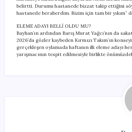
belirtti. Durumu hastanede bizzat takip ettiğini söy
hastanede beraberdim. Bizim için tam bir yıkım” d
ELEME ADAYI BELLİ OLDU MU?
Bayhan’ın ardından Barış Murat Yağcı’nın da sakatl
2026’da gözler kaybeden Kırmızı Takım’ın konseyi
gerçekleşen oylamada haftanın ilk eleme adayı he
yarışmacının tespit edilmesiyle birlikte önümüzdek