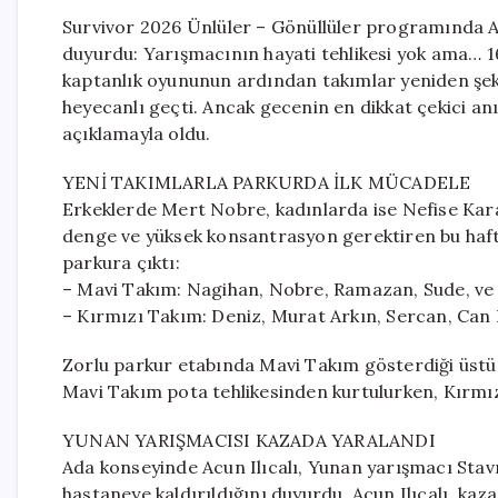
Survivor 2026 Ünlüler – Gönüllüler programında Ac
duyurdu: Yarışmacının hayati tehlikesi yok ama… 
kaptanlık oyununun ardından takımlar yeniden şeki
heyecanlı geçti. Ancak gecenin en dikkat çekici anı
açıklamayla oldu.
YENİ TAKIMLARLA PARKURDA İLK MÜCADELE
Erkeklerde Mert Nobre, kadınlarda ise Nefise Kara
denge ve yüksek konsantrasyon gerektiren bu hafta
parkura çıktı:
– Mavi Takım: Nagihan, Nobre, Ramazan, Sude, ve
– Kırmızı Takım: Deniz, Murat Arkın, Sercan, Can 
Zorlu parkur etabında Mavi Takım gösterdiği üstün
Mavi Takım pota tehlikesinden kurtulurken, Kırmı
YUNAN YARIŞMACISI KAZADA YARALANDI
Ada konseyinde Acun Ilıcalı, Yunan yarışmacı Stav
hastaneye kaldırıldığını duyurdu. Acun Ilıcalı, ka