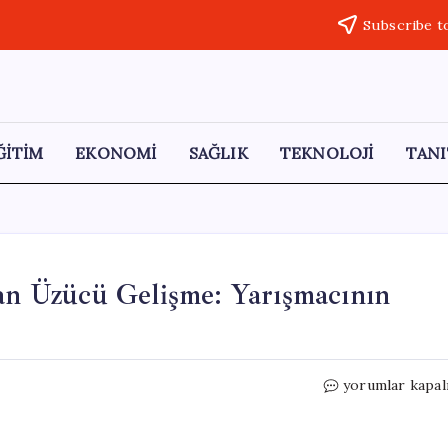
Subscribe t
ĞİTİM
EKONOMİ
SAĞLIK
TEKNOLOJİ
TANI
dan Üzücü Gelişme: Yarışmacının
Survivor
yorumlar kapal
2026’da
Acun
Ilıcalı’dan