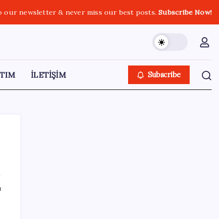
o our newsletter & never miss our best posts.
Subscribe Now!
TIM
İLETİŞİM
Subscribe
SON YAZILAR
ı
Resmi Gazete’de bugün (08.08.2026)