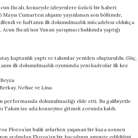
Üzücü
un Ilıcalı, konseyde izleyenlere üzücü bir haberi
Gelişme:
16 Mayıs Cumartesi akşamı yayınlanan son bölümde,
Yarışmacının
llendi ve haftanın ilk dokunulmazlık mücadelesi oldukça
Durumu
, Acun Ilıcalı’nın Yunan yarışmacı hakkında yaptığı
İyi
Ama…
için
tay kaptanlık yaptı ve takımlar yeniden oluşturuldu. Güç,
nın ilk dokunulmazlık oyununda yeni kadrolar ilk kez
 Beyza
Berkay, Nefise ve Lina
 performansla dokunulmazlığı elde etti. Bu galibiyetle
zı Takım ise ada konseyine gitmek zorunda kaldı.
ros Floros’un balık avlarken yaşanan bir kaza sonucu
zanın ardından Floros’un bir bacağının ampute edildiğini