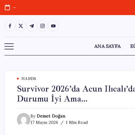
Skip
-
to
content
https://www.facebook.com/
https://twitter.com/
https://t.me/
https://www.instagram.com/
https://youtube.com/
ANA SAYFA
E
HABER
Survivor 2026’da Acun Ilıcalı’
Durumu İyi Ama…
By
Demet Doğan
17 Mayıs 2026
1 Min Read