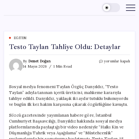
Skip
to
content
EĞITIM
Testo Taylan Tahliye Oldu: Detaylar
Testo
By
Demet Doğan
yorumlar kapalı
Taylan
14 Mayıs 2026
1 Min Read
Tahliye
Oldu:
Detaylar
Sosyal medya fenomeni Taylan Özgüç Danyıldız, “Testo
için
Taylan” adıyla tanınan içerik üreticisi, mahkeme kararıyla
tahliye edildi. Danyıldız, yaklaşık iki aydır tutuklu bulunuyordu
ve bugün ilk kez hakim karşısına çıkarak özgürlüğüne kavuştu.
Sözcü gazetesinde yayımlanan habere göre, İstanbul
Cumhuriyet Başsavcılığı, Danyıldız hakkında sosyal medya
platformlarında paylaştığı bir video nedeniyle “Halkı Kin ve
Düşmanlığa Tahrik veya Aşağılama” ve “Müstehcenlik”
suçlamalarıyla bir soruşturma başlatmıştı. Testo Taylan, 18