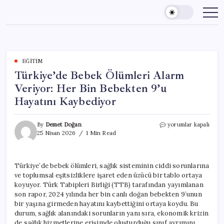
Skip
to
content
EĞITIM
Türkiye’de Bebek Ölümleri Alarm
Veriyor: Her Bin Bebekten 9’u
Hayatını Kaybediyor
Türkiye’de
By
Demet Doğan
yorumlar kapalı
Bebek
25 Nisan 2026
1 Min Read
Ölümleri
Alarm
Veriyor:
Türkiye’de bebek ölümleri, sağlık sisteminin ciddi sorunlarına
Her
ve toplumsal eşitsizliklere işaret eden üzücü bir tablo ortaya
Bin
Bebekten
koyuyor. Türk Tabipleri Birliği (TTB) tarafından yayımlanan
9’u
son rapor, 2024 yılında her bin canlı doğan bebekten 9’unun
Hayatını
bir yaşına girmeden hayatını kaybettiğini ortaya koydu. Bu
Kaybediyor
durum, sağlık alanındaki sorunların yanı sıra, ekonomik krizin
için
de sağlık hizmetlerine erişimde oluşturduğu sınıf ayrımını