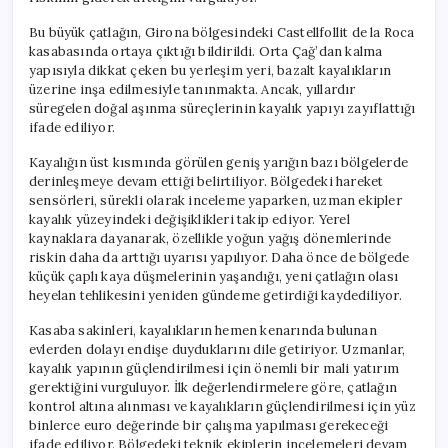
Bu büyük çatlağın, Girona bölgesindeki Castellfollit de la Roca
kasabasında ortaya çıktığı bildirildi. Orta Çağ’dan kalma
yapısıyla dikkat çeken bu yerleşim yeri, bazalt kayalıkların
üzerine inşa edilmesiyle tanınmakta. Ancak, yıllardır
süregelen doğal aşınma süreçlerinin kayalık yapıyı zayıflattığı
ifade ediliyor.
Kayalığın üst kısmında görülen geniş yarığın bazı bölgelerde
derinleşmeye devam ettiği belirtiliyor. Bölgedeki hareket
sensörleri, sürekli olarak inceleme yaparken, uzman ekipler
kayalık yüzeyindeki değişiklikleri takip ediyor. Yerel
kaynaklara dayanarak, özellikle yoğun yağış dönemlerinde
riskin daha da arttığı uyarısı yapılıyor. Daha önce de bölgede
küçük çaplı kaya düşmelerinin yaşandığı, yeni çatlağın olası
heyelan tehlikesini yeniden gündeme getirdiği kaydediliyor.
Kasaba sakinleri, kayalıkların hemen kenarında bulunan
evlerden dolayı endişe duyduklarını dile getiriyor. Uzmanlar,
kayalık yapının güçlendirilmesi için önemli bir mali yatırım
gerektiğini vurguluyor. İlk değerlendirmelere göre, çatlağın
kontrol altına alınması ve kayalıkların güçlendirilmesi için yüz
binlerce euro değerinde bir çalışma yapılması gerekeceği
ifade ediliyor. Bölgedeki teknik ekiplerin incelemeleri devam