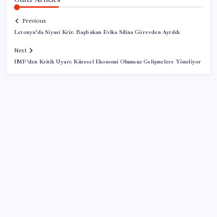
Previous
Letonya’da Siyasi Kriz: Başbakan Evika Silina Görevden Ayrıldı
Next
IMF’den Kritik Uyarı: Küresel Ekonomi Olumsuz Gelişmelere Yöneliyor
SON YAZILAR
Para yetmedi 14 bin tesis krize terk edildi
‘Çerçeve Yasa’ya imza atmayan tek MHP’li vekilden
çarpıcı paylaşım