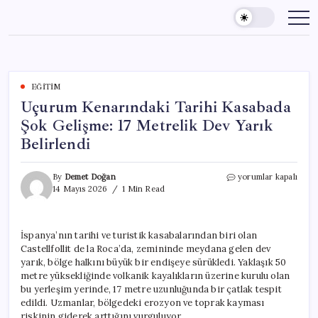
Skip
to
content
EĞITIM
Uçurum Kenarındaki Tarihi Kasabada
Şok Gelişme: 17 Metrelik Dev Yarık
Belirlendi
Uçurum
By
Demet Doğan
yorumlar kapalı
Kenarındaki
14 Mayıs 2026
1 Min Read
Tarihi
Kasabada
Şok
İspanya’nın tarihi ve turistik kasabalarından biri olan
Gelişme:
Castellfollit de la Roca’da, zemininde meydana gelen dev
17
Metrelik
yarık, bölge halkını büyük bir endişeye sürükledi. Yaklaşık 50
Dev
metre yüksekliğinde volkanik kayalıkların üzerine kurulu olan
Yarık
bu yerleşim yerinde, 17 metre uzunluğunda bir çatlak tespit
Belirlendi
edildi. Uzmanlar, bölgedeki erozyon ve toprak kayması
için
riskinin giderek arttığını vurguluyor.