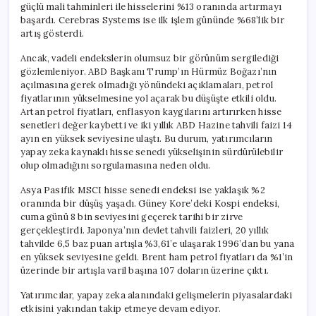
güçlü mali tahminleri ile hisselerini %13 oranında artırmayı
başardı. Cerebras Systems ise ilk işlem gününde %68’lik bir
artış gösterdi.
Ancak, vadeli endekslerin olumsuz bir görünüm sergilediği
gözlemleniyor. ABD Başkanı Trump’ın Hürmüz Boğazı’nın
açılmasına gerek olmadığı yönündeki açıklamaları, petrol
fiyatlarının yükselmesine yol açarak bu düşüşte etkili oldu.
Artan petrol fiyatları, enflasyon kaygılarını artırırken hisse
senetleri değer kaybetti ve iki yıllık ABD Hazine tahvili faizi 14
ayın en yüksek seviyesine ulaştı. Bu durum, yatırımcıların
yapay zeka kaynaklı hisse senedi yükselişinin sürdürülebilir
olup olmadığını sorgulamasına neden oldu.
Asya Pasifik MSCI hisse senedi endeksi ise yaklaşık %2
oranında bir düşüş yaşadı. Güney Kore’deki Kospi endeksi,
cuma günü 8 bin seviyesini geçerek tarihi bir zirve
gerçekleştirdi. Japonya’nın devlet tahvili faizleri, 20 yıllık
tahvilde 6,5 baz puan artışla %3,61’e ulaşarak 1996’dan bu yana
en yüksek seviyesine geldi. Brent ham petrol fiyatları da %1’in
üzerinde bir artışla varil başına 107 doların üzerine çıktı.
Yatırımcılar, yapay zeka alanındaki gelişmelerin piyasalardaki
etkisini yakından takip etmeye devam ediyor.