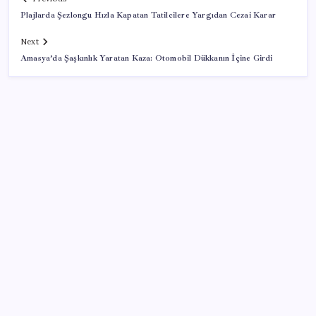
Plajlarda Şezlongu Hızla Kapatan Tatilcilere Yargıdan Cezai Karar
Next
Amasya’da Şaşkınlık Yaratan Kaza: Otomobil Dükkanın İçine Girdi
SON YAZILAR
Para yetmedi 14 bin tesis krize terk edildi
‘Çerçeve Yasa’ya imza atmayan tek MHP’li vekilden
çarpıcı paylaşım
Android için iMessage Sunan Sunbird Yeniden