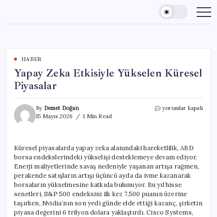
Skip
to
content
HABER
Yapay Zeka Etkisiyle Yükselen Küresel
Piyasalar
Yapay
By
Demet Doğan
yorumlar kapalı
Zeka
15 Mayıs 2026
1 Min Read
Etkisiyle
Yükselen
Küresel
Küresel piyasalarda yapay zeka alanındaki hareketlilik, ABD
Piyasalar
borsa endekslerindeki yükselişi desteklemeye devam ediyor.
için
Enerji maliyetlerinde savaş nedeniyle yaşanan artışa rağmen,
perakende satışların artışı üçüncü ayda da ivme kazanarak
borsaların yükselmesine katkıda bulunuyor. Bu yıl hisse
senetleri, S&P 500 endeksini ilk kez 7.500 puanın üzerine
taşırken, Nvidia’nın son yedi günde elde ettiği kazanç, şirketin
piyasa değerini 6 trilyon dolara yaklaştırdı. Cisco Systems,