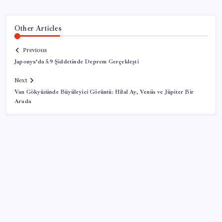
Other Articles
Previous
Japonya’da 5.9 Şiddetinde Deprem Gerçekleşti
Next
Van Gökyüzünde Büyüleyici Görüntü: Hilal Ay, Venüs ve Jüpiter Bir
Arada
SON YAZILAR