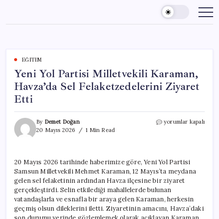
Skip
to
content
EĞITIM
Yeni Yol Partisi Milletvekili Karaman,
Havza’da Sel Felaketzedelerini Ziyaret
Etti
Yeni
By
Demet Doğan
yorumlar kapalı
Yol
20 Mayıs 2026
1 Min Read
Partisi
Milletvekili
Karaman,
20 Mayıs 2026 tarihinde haberimize göre, Yeni Yol Partisi
Havza’da
Samsun Milletvekili Mehmet Karaman, 12 Mayıs’ta meydana
Sel
Felaketzedelerini
gelen sel felaketinin ardından Havza ilçesine bir ziyaret
Ziyaret
gerçekleştirdi. Selin etkilediği mahallelerde bulunan
Etti
vatandaşlarla ve esnafla bir araya gelen Karaman, herkesin
için
geçmiş olsun dileklerini iletti. Ziyaretinin amacını, Havza’daki
son durumu yerinde gözlemlemek olarak açıklayan Karaman,