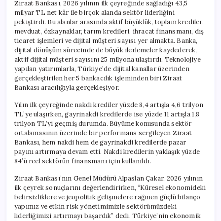
Ziraat Bankası, 2026 yılının ilk çeyreğinde sağladığı 43,5
milyar TL net kâr ile birçok alanda sektör liderliğini
pekiştirdi. Bu alanlar arasında aktif büyüklük, toplam krediler,
mevduat, özkaynaklar, tarım kredileri, ihracat finansmanı, dış
ticaret işlemleri ve dijital müşteri sayısı yer almakta. Banka,
dijital dönüşüm sürecinde de büyük ilerlemeler kaydederek,
aktif dijital müşteri sayısını 25 milyona ulaştırdı. Teknolojiye
yapılan yatırımlarla, Türkiye’de dijital kanallar üzerinden
gerçekleştirilen her 5 bankacılık işleminden biri Ziraat
Bankası aracılığıyla gerçekleşiyor.
Yılın ilk çeyreğinde nakdi krediler yüzde 8,4 artışla 4,6 trilyon
TL’ye ulaşırken, gayrinakdi kredilerde ise yüzde 11 artışla 1,8
trilyon TL’yi geçmiş durumda. Büyüme konusunda sektör
ortalamasının üzerinde bir performans sergileyen Ziraat
Bankası, hem nakdi hem de gayrinakdi kredilerde pazar
payını artırmaya devam etti. Nakdi kredilerin yaklaşık yüzde
84’ü reel sektörün finansmanı için kullanıldı.
Ziraat Bankası’nın Genel Müdürü Alpaslan Çakar, 2026 yılının
ilk çeyrek sonuçlarını değerlendirirken, “Küresel ekonomideki
belirsizliklere ve jeopolitik gelişmelere rağmen güçlü bilanço
yapımız ve etkin risk yönetimimizle sektörümüzdeki
liderliğimizi artırmayı başardık” dedi. Türkiye’nin ekonomik