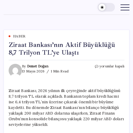
Skip
to
content
HABER
Ziraat Bankası’nın Aktif Büyüklüğü
8,7 Trilyon TL’ye Ulaştı
Ziraat
By
Demet Doğan
yorumlar kapalı
Bankası’nın
13 Mayıs 2026
1 Min Read
Aktif
Büyüklüğü
8,7
Ziraat Bankası, 2026 yılının ilk çeyreğinde aktif büyüklüğünü
Trilyon
8,7 trilyon TL olarak açıkladı. Bankanın toplam kredi hacmi
TL’ye
Ulaştı
ise 6,4 trilyon TL’nin üzerine çıkarak önemli bir büyüme
için
kaydetti. Bu dönemde Ziraat Bankası’nın bilanço büyüklüğü
yaklaşık 200 milyar ABD dolarına ulaşırken, Ziraat Finans
Grubu’nun konsolide bilançosu yaklaşık 220 milyar ABD doları
seviyelerine yükseldi.