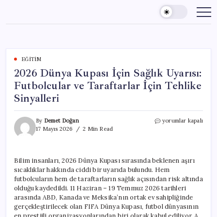
Skip
to
content
EĞITIM
2026 Dünya Kupası İçin Sağlık Uyarısı:
Futbolcular ve Taraftarlar İçin Tehlike
Sinyalleri
2026
By
Demet Doğan
yorumlar kapalı
Dünya
17 Mayıs 2026
2 Min Read
Kupası
İçin
Sağlık
Bilim insanları, 2026 Dünya Kupası sırasında beklenen aşırı
Uyarısı:
sıcaklıklar hakkında ciddi bir uyarıda bulundu. Hem
Futbolcular
ve
futbolcuların hem de taraftarların sağlık açısından risk altında
Taraftarlar
olduğu kaydedildi. 11 Haziran – 19 Temmuz 2026 tarihleri
İçin
arasında ABD, Kanada ve Meksika’nın ortak ev sahipliğinde
Tehlike
gerçekleştirilecek olan FIFA Dünya Kupası, futbol dünyasının
Sinyalleri
en prestijli organizasyonlarından biri olarak kabul ediliyor. A