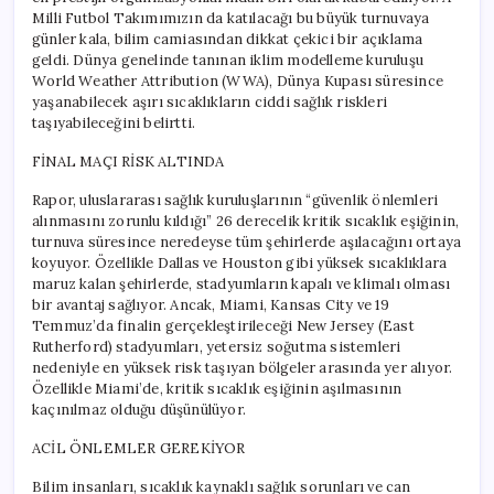
için
Milli Futbol Takımımızın da katılacağı bu büyük turnuvaya
günler kala, bilim camiasından dikkat çekici bir açıklama
geldi. Dünya genelinde tanınan iklim modelleme kuruluşu
World Weather Attribution (WWA), Dünya Kupası süresince
yaşanabilecek aşırı sıcaklıkların ciddi sağlık riskleri
taşıyabileceğini belirtti.
FİNAL MAÇI RİSK ALTINDA
Rapor, uluslararası sağlık kuruluşlarının “güvenlik önlemleri
alınmasını zorunlu kıldığı” 26 derecelik kritik sıcaklık eşiğinin,
turnuva süresince neredeyse tüm şehirlerde aşılacağını ortaya
koyuyor. Özellikle Dallas ve Houston gibi yüksek sıcaklıklara
maruz kalan şehirlerde, stadyumların kapalı ve klimalı olması
bir avantaj sağlıyor. Ancak, Miami, Kansas City ve 19
Temmuz’da finalin gerçekleştirileceği New Jersey (East
Rutherford) stadyumları, yetersiz soğutma sistemleri
nedeniyle en yüksek risk taşıyan bölgeler arasında yer alıyor.
Özellikle Miami’de, kritik sıcaklık eşiğinin aşılmasının
kaçınılmaz olduğu düşünülüyor.
ACİL ÖNLEMLER GEREKİYOR
Bilim insanları, sıcaklık kaynaklı sağlık sorunları ve can