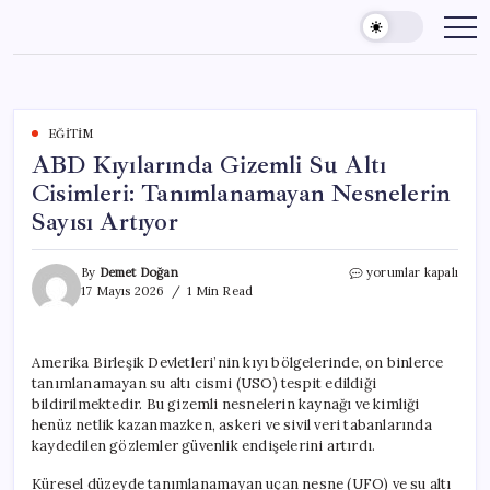
Skip
to
content
EĞITIM
ABD Kıyılarında Gizemli Su Altı
Cisimleri: Tanımlanamayan Nesnelerin
Sayısı Artıyor
ABD
By
Demet Doğan
yorumlar kapalı
Kıyılarında
17 Mayıs 2026
1 Min Read
Gizemli
Su
Altı
Amerika Birleşik Devletleri’nin kıyı bölgelerinde, on binlerce
Cisimleri:
tanımlanamayan su altı cismi (USO) tespit edildiği
Tanımlanamayan
Nesnelerin
bildirilmektedir. Bu gizemli nesnelerin kaynağı ve kimliği
Sayısı
henüz netlik kazanmazken, askeri ve sivil veri tabanlarında
Artıyor
kaydedilen gözlemler güvenlik endişelerini artırdı.
için
Küresel düzeyde tanımlanamayan uçan nesne (UFO) ve su altı