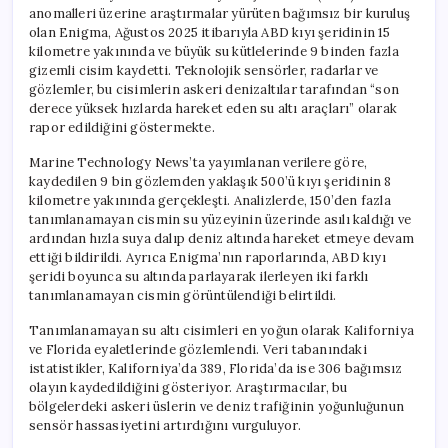
anomalleri üzerine araştırmalar yürüten bağımsız bir kuruluş
olan Enigma, Ağustos 2025 itibarıyla ABD kıyı şeridinin 15
kilometre yakınında ve büyük su kütlelerinde 9 binden fazla
gizemli cisim kaydetti. Teknolojik sensörler, radarlar ve
gözlemler, bu cisimlerin askeri denizaltılar tarafından “son
derece yüksek hızlarda hareket eden su altı araçları” olarak
rapor edildiğini göstermekte.
Marine Technology News’ta yayımlanan verilere göre,
kaydedilen 9 bin gözlemden yaklaşık 500’ü kıyı şeridinin 8
kilometre yakınında gerçekleşti. Analizlerde, 150’den fazla
tanımlanamayan cismin su yüzeyinin üzerinde asılı kaldığı ve
ardından hızla suya dalıp deniz altında hareket etmeye devam
ettiği bildirildi. Ayrıca Enigma’nın raporlarında, ABD kıyı
şeridi boyunca su altında parlayarak ilerleyen iki farklı
tanımlanamayan cismin görüntülendiği belirtildi.
Tanımlanamayan su altı cisimleri en yoğun olarak Kaliforniya
ve Florida eyaletlerinde gözlemlendi. Veri tabanındaki
istatistikler, Kaliforniya’da 389, Florida’da ise 306 bağımsız
olayın kaydedildiğini gösteriyor. Araştırmacılar, bu
bölgelerdeki askeri üslerin ve deniz trafiğinin yoğunluğunun
sensör hassasiyetini artırdığını vurguluyor.