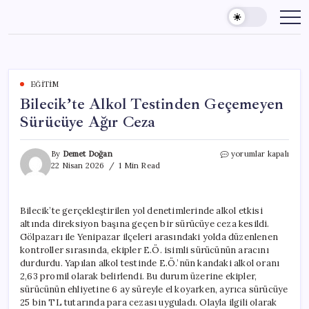
Skip
to
content
EĞITIM
Bilecik’te Alkol Testinden Geçemeyen
Sürücüye Ağır Ceza
Bilecik’te
By
Demet Doğan
yorumlar kapalı
Alkol
22 Nisan 2026
1 Min Read
Testinden
Geçemeyen
Sürücüye
Bilecik’te gerçekleştirilen yol denetimlerinde alkol etkisi
Ağır
altında direksiyon başına geçen bir sürücüye ceza kesildi.
Ceza
için
Gölpazarı ile Yenipazar ilçeleri arasındaki yolda düzenlenen
kontroller sırasında, ekipler E.Ö. isimli sürücünün aracını
durdurdu. Yapılan alkol testinde E.Ö.’nün kandaki alkol oranı
2,63 promil olarak belirlendi. Bu durum üzerine ekipler,
sürücünün ehliyetine 6 ay süreyle el koyarken, ayrıca sürücüye
25 bin TL tutarında para cezası uyguladı. Olayla ilgili olarak