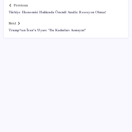
Previous
Türkiye Ekonomisi Hakkında Önemli Analiz: Resesyon Olmaz!
Next
Trump’tan İran’a Uyarı: ‘Bu Kadınları Asmayın!’
SON YAZILAR
Salgın hızla yayıldı: 1,5 milyon koli yumurta toplatıldı
2026 YÖKDİL/2 ne zaman, saat kaçta? YÖKDİL/2
sınavı kaç dakika, kaç soru?