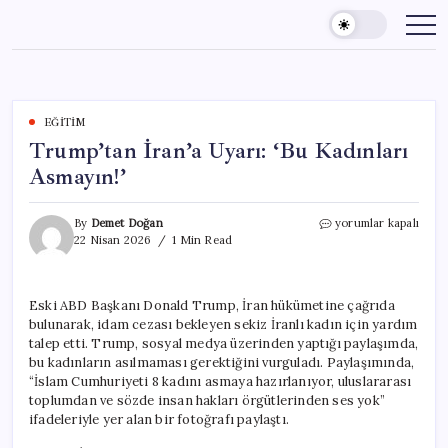
Skip
to
content
EĞITIM
Trump’tan İran’a Uyarı: ‘Bu Kadınları
Asmayın!’
Trump’tan
By
Demet Doğan
yorumlar kapalı
İran’a
22 Nisan 2026
1 Min Read
Uyarı:
‘Bu
Kadınları
Eski ABD Başkanı Donald Trump, İran hükümetine çağrıda
Asmayın!’
bulunarak, idam cezası bekleyen sekiz İranlı kadın için yardım
için
talep etti. Trump, sosyal medya üzerinden yaptığı paylaşımda,
bu kadınların asılmaması gerektiğini vurguladı. Paylaşımında,
“İslam Cumhuriyeti 8 kadını asmaya hazırlanıyor, uluslararası
toplumdan ve sözde insan hakları örgütlerinden ses yok”
ifadeleriyle yer alan bir fotoğrafı paylaştı.